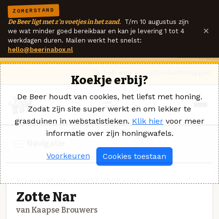
ZOMERSTAND
De Beer ligt met z'n voetjes in het zand.
T/m 10 augustus zijn
×
we wat minder goed bereikbaar en kan je levering 1 tot 4
werkdagen duren. Mailen werkt het snelst:
hello@beerinabox.nl
Ik heb een vraag
Contact
Inloggen
Koekje erbij?
De Beer houdt van cookies, het liefst met honing.
Zodat zijn site super werkt en om lekker te
grasduinen in webstatistieken.
Klik hier
voor meer
informatie over zijn honingwafels.
Navigatie
Voorkeuren
Cookies toestaan
BELGISCHE IPA · KAAPSE BROUWERS
Zotte Nar
van Kaapse Brouwers