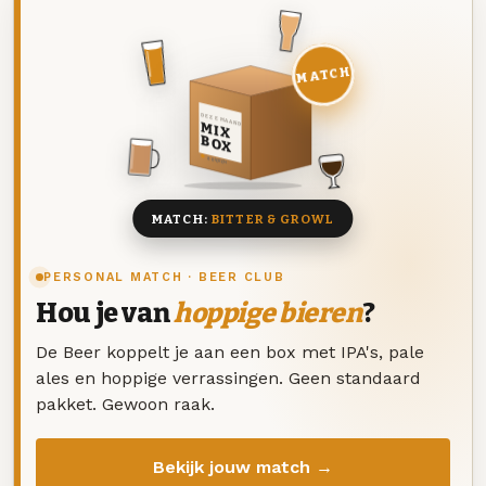
MATCH
DEZE MAAND
MIX
BOX
8 BIEREN
MATCH:
BITTER & GROWL
PERSONAL MATCH · BEER CLUB
Hou je van
hoppige bieren
?
De Beer koppelt je aan een box met IPA's, pale
ales en hoppige verrassingen. Geen standaard
pakket. Gewoon raak.
Bekijk jouw match →