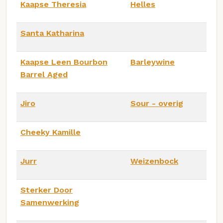
Kaapse Theresia
Helles
Santa Katharina
Kaapse Leen Bourbon
Barleywine
Barrel Aged
Jiro
Sour - overig
Cheeky Kamille
Jurr
Weizenbock
Sterker Door
Samenwerking