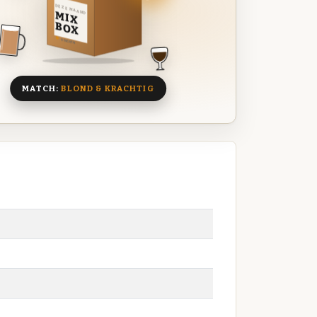
DEZE MAAND
MIX
BOX
8 BIEREN
MATCH:
BLOND & KRACHTIG