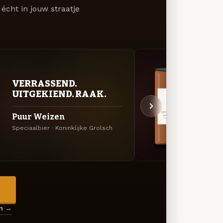
écht in jouw straatje
VERRASSEND.
KRU
UITGEKIEND. RAAK.
SEI
Puur Weizen
Rijk
Speciaalbier · Koninklijke Grolsch
Bock ·
→
en →