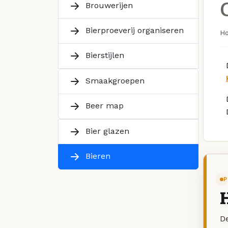
Brouwerijen
Bierproeverij organiseren
H
Bierstijlen
Smaakgroepen
Beer map
Bier glazen
Bieren
P
De