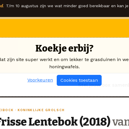
d.
T/m 10 augustus zijn we wat minder goed bereikbaar en kan je 
Koekje erbij?
dat zijn site super werkt en om lekker te grasduinen in we
honingwafels.
Voorkeuren
Cookies toestaan
Stel jouw box samen
EIBOCK · KONINKLIJKE GROLSCH
Frisse Lentebok (2018)
van