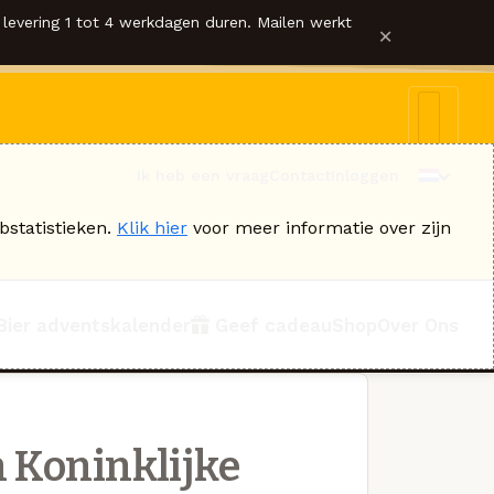
levering 1 tot 4 werkdagen duren. Mailen werkt
×
Ik heb een vraag
Contact
Inloggen
bstatistieken.
Klik hier
voor meer informatie over zijn
Bier adventskalender
Geef cadeau
Shop
Over Ons
 Koninklijke