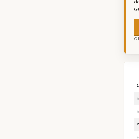
d
G
O
B