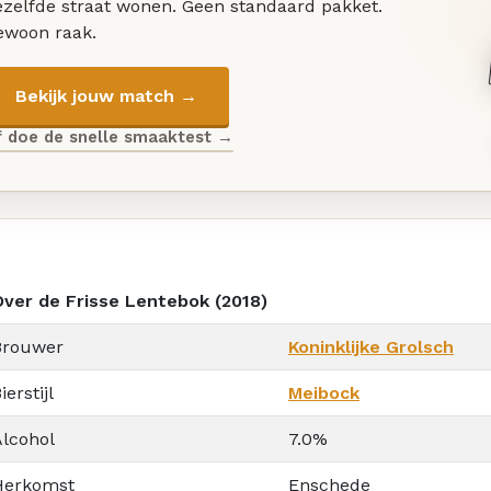
ezelfde straat wonen. Geen standaard pakket.
ewoon raak.
Bekijk jouw match →
f doe de snelle smaaktest →
Over de Frisse Lentebok (2018)
Brouwer
Koninklijke Grolsch
ierstijl
Meibock
Alcohol
7.0%
Herkomst
Enschede