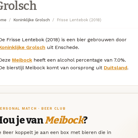
Grolsch
ome
Koninklijke Grolsch
Frisse Lentebok (2018)
De Frisse Lentebok (2018) is een bier gebrouwen door
Koninklijke Grolsch
uit Enschede.
Deze
Meibock
heeft een alcohol percentage van 7.0%.
De bierstijl Meibock komt van oorsprong uit
Duitsland
.
ERSONAL MATCH · BEER CLUB
Hou je van
Meibock
?
 Beer koppelt je aan een box met bieren die in