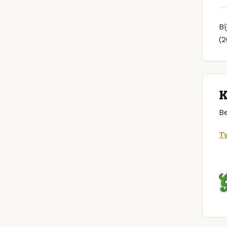
Bi
(
K
Be
Tw