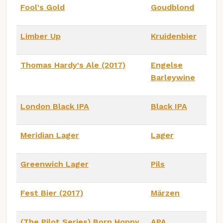
Fool's Gold
Goudblond
Limber Up
Kruidenbier
Thomas Hardy's Ale (2017)
Engelse
Barleywine
London Black IPA
Black IPA
Meridian Lager
Lager
Greenwich Lager
Pils
Fest Bier (2017)
Märzen
(The Pilot Series) Born Hoppy
APA