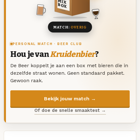
MIX
BOX
8 BIEREN
MATCH:
OVERIG
PERSONAL MATCH · BEER CLUB
Hou je van
Kruidenbier
?
De Beer koppelt je aan een box met bieren die in
dezelfde straat wonen. Geen standaard pakket.
Gewoon raak.
Bekijk jouw match →
Of doe de snelle smaaktest →