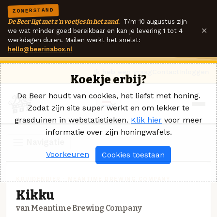
ZOMERSTAND
De Beer ligt met z'n voetjes in het zand.
T/m 10 augustus zijn
×
we wat minder goed bereikbaar en kan je levering 1 tot 4
werkdagen duren. Mailen werkt het snelst:
hello@beerinabox.nl
Ik heb een vraag
Contact
Inloggen
Koekje erbij?
De Beer houdt van cookies, het liefst met honing.
Zodat zijn site super werkt en om lekker te
grasduinen in webstatistieken.
Klik hier
voor meer
informatie over zijn honingwafels.
Navigatie
Voorkeuren
Cookies toestaan
KRUIDENBIER · MEANTIME BREWING COMPANY
Kikku
van Meantime Brewing Company