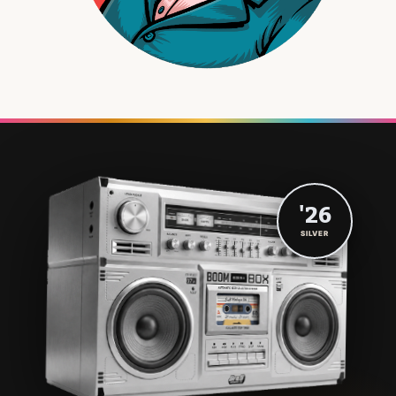
'26
SILVER