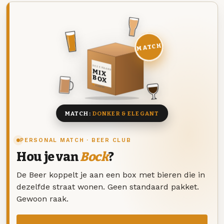
MATCH
DEZE MAAND
MIX
BOX
8 BIEREN
MATCH:
DONKER & ELEGANT
PERSONAL MATCH · BEER CLUB
Hou je van
Bock
?
De Beer koppelt je aan een box met bieren die in
dezelfde straat wonen. Geen standaard pakket.
Gewoon raak.