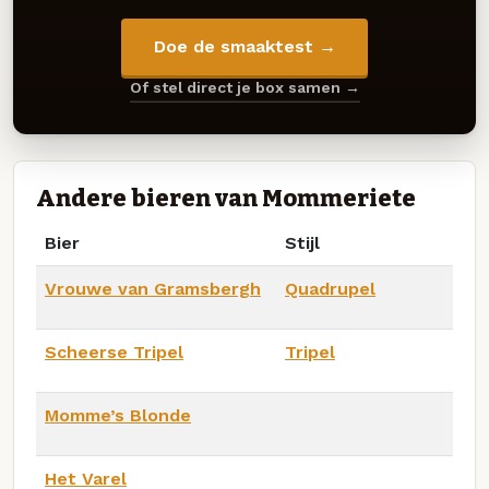
Doe de smaaktest →
Of stel direct je box samen →
Andere bieren van Mommeriete
Bier
Stijl
Vrouwe van Gramsbergh
Quadrupel
Scheerse Tripel
Tripel
Momme’s Blonde
Het Varel