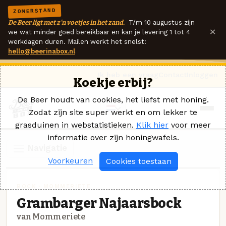
ZOMERSTAND
De Beer ligt met z'n voetjes in het zand.
T/m 10 augustus zijn
×
we wat minder goed bereikbaar en kan je levering 1 tot 4
werkdagen duren. Mailen werkt het snelst:
hello@beerinabox.nl
Ik heb een vraag
Contact
Inloggen
Koekje erbij?
De Beer houdt van cookies, het liefst met honing.
Zodat zijn site super werkt en om lekker te
grasduinen in webstatistieken.
Klik hier
voor meer
informatie over zijn honingwafels.
Navigatie
Voorkeuren
Cookies toestaan
BOCK · MOMMERIETE
Grambarger Najaarsbock
van Mommeriete