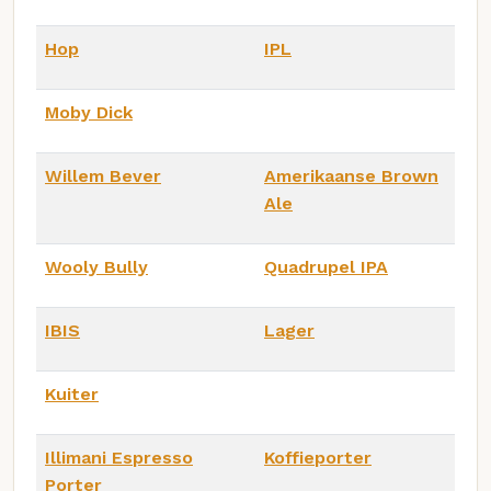
Hop
IPL
Moby Dick
Willem Bever
Amerikaanse Brown
Ale
Wooly Bully
Quadrupel IPA
IBIS
Lager
Kuiter
Illimani Espresso
Koffieporter
Porter