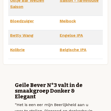
Uiltje Bar Weizen
Saison - farmhouse
Saison
Bloedzuiger
Meibock
Betty Wang
Engelse IPA
Kolibrie
Belgische IPA
Geile Bever N°3 valt in de
smaakgroep Donker &
Elegant
“Het is een eer mijn Beerlijkheid aan u
voor te stellen. Dieprood en donkerbruin