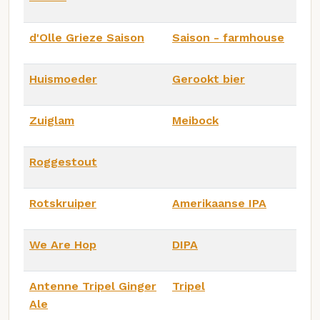
d'Olle Grieze Saison
Saison - farmhouse
Huismoeder
Gerookt bier
Zuiglam
Meibock
Roggestout
Rotskruiper
Amerikaanse IPA
We Are Hop
DIPA
Antenne Tripel Ginger
Tripel
Ale