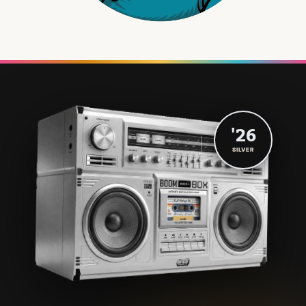
'26
SILVER