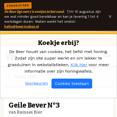
ZOMERSTAND
De Beer ligt met z'n voetjes in het zand.
T/m 10 augustus zijn
×
we wat minder goed bereikbaar en kan je levering 1 tot 4
werkdagen duren. Mailen werkt het snelst:
hello@beerinabox.nl
Ik heb een vraag
Contact
Inloggen
Koekje erbij?
De Beer houdt van cookies, het liefst met honing.
Zodat zijn site super werkt en om lekker te
grasduinen in webstatistieken.
Klik hier
voor meer
informatie over zijn honingwafels.
Navigatie
Voorkeuren
Cookies toestaan
DUBBEL · RAMSES BIER
Geile Bever N°3
van Ramses Bier