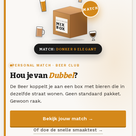
MATCH
DEZE MAAND
MIX
BOX
8 BIEREN
MATCH:
DONKER & ELEGANT
PERSONAL MATCH · BEER CLUB
Hou je van
Dubbel
?
De Beer koppelt je aan een box met bieren die in
dezelfde straat wonen. Geen standaard pakket.
Gewoon raak.
Bekijk jouw match →
Of doe de snelle smaaktest →