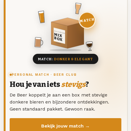
MATCH
DEZE MAAND
MIX
BOX
8 BIEREN
MATCH:
DONKER & ELEGANT
PERSONAL MATCH · BEER CLUB
Hou je van iets
stevigs
?
De Beer koppelt je aan een box met stevige
donkere bieren en bijzondere ontdekkingen.
Geen standaard pakket. Gewoon raak.
Bekijk jouw match →