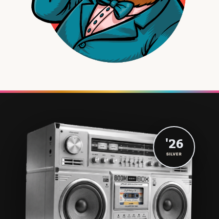
'26
SILVER