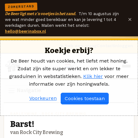
ZOMERSTAND
De Beer ligt met z'n voetjes in het zand.
T/m 10 augustus zijn
×
we wat minder goed bereikbaar en kan je levering 1 tot 4
werkdagen duren. Mailen werkt het snelst:
hello@beerinabox.nl
Ik heb een vraag
Contact
Inloggen
Koekje erbij?
De Beer houdt van cookies, het liefst met honing.
Zodat zijn site super werkt en om lekker te
grasduinen in webstatistieken.
Klik hier
voor meer
informatie over zijn honingwafels.
Navigatie
Voorkeuren
Cookies toestaan
BARLEYWINE · ROCK CITY BREWING
Barst!
van Rock City Brewing