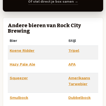
Of stel direct je box samen →
Andere bieren van Rock City
Brewing
Bier
Stijl
Koene Ridder
Tripel
Hazy Pale Ale
APA
Squeezer
Amerikaans
Tarwebier
Smulbock
Dubbelbock