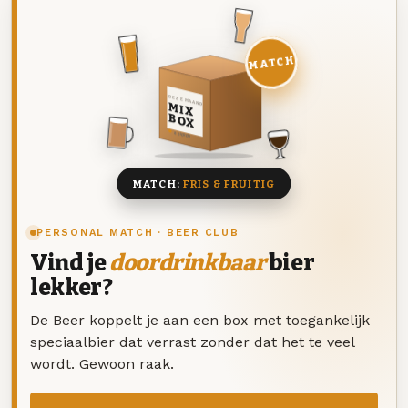
MATCH
DEZE MAAND
MIX
BOX
8 BIEREN
MATCH:
FRIS & FRUITIG
PERSONAL MATCH · BEER CLUB
Vind je
doordrinkbaar
bier
lekker?
De Beer koppelt je aan een box met toegankelijk
speciaalbier dat verrast zonder dat het te veel
wordt. Gewoon raak.