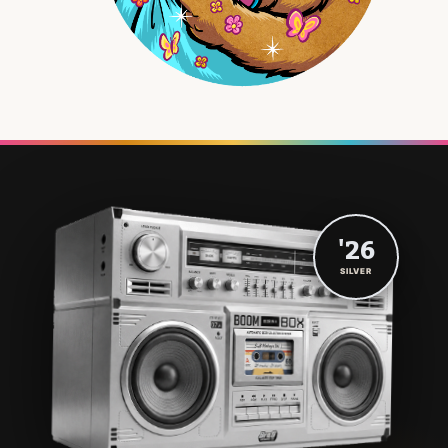
'26
SILVER