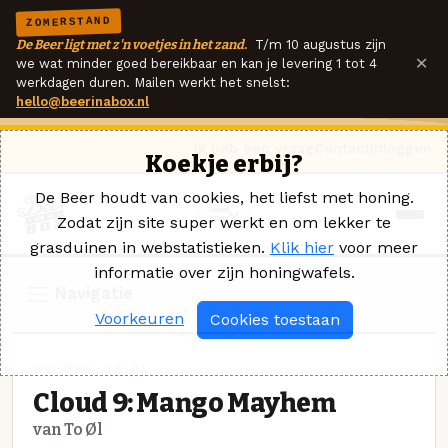
ZOMERSTAND
De Beer ligt met z'n voetjes in het zand.
T/m 10 augustus zijn
×
we wat minder goed bereikbaar en kan je levering 1 tot 4
werkdagen duren. Mailen werkt het snelst:
hello@beerinabox.nl
Ik heb een vraag
Contact
Inloggen
Koekje erbij?
De Beer houdt van cookies, het liefst met honing.
Zodat zijn site super werkt en om lekker te
grasduinen in webstatistieken.
Klik hier
voor meer
informatie over zijn honingwafels.
Navigatie
Voorkeuren
Cookies toestaan
WITBIER · TO ØL
Cloud 9: Mango Mayhem
van To Øl