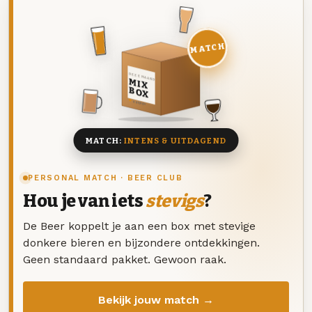
MATCH
DEZE MAAND
MIX
BOX
8 BIEREN
MATCH:
INTENS & UITDAGEND
PERSONAL MATCH · BEER CLUB
Hou je van iets
stevigs
?
De Beer koppelt je aan een box met stevige
donkere bieren en bijzondere ontdekkingen.
Geen standaard pakket. Gewoon raak.
Bekijk jouw match →