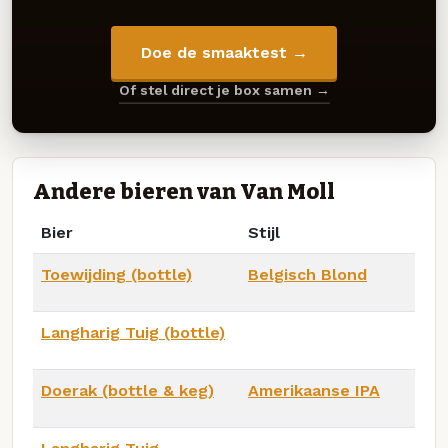
Doe de smaaktest →
Of stel direct je box samen →
Andere bieren van Van Moll
Bier
Stijl
Toewijding (bottle)
Belgisch Blond
Langharig Tuig (bottle)
Doerak (bottle & keg)
Amerikaanse IPA