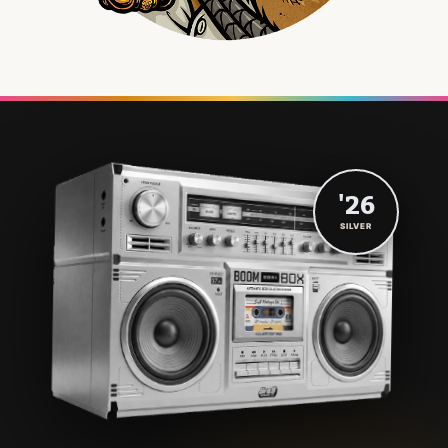
'26
SILVER