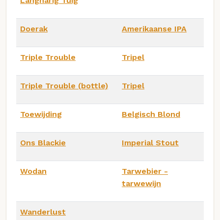
Langharig Tuig
Doerak
Amerikaanse IPA
Triple Trouble
Tripel
Triple Trouble (bottle)
Tripel
Toewijding
Belgisch Blond
Ons Blackie
Imperial Stout
Wodan
Tarwebier -
tarwewijn
Wanderlust