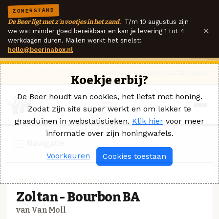
ZOMERSTAND
De Beer ligt met z'n voetjes in het zand.
T/m 10 augustus zijn
×
we wat minder goed bereikbaar en kan je levering 1 tot 4
werkdagen duren. Mailen werkt het snelst:
hello@beerinabox.nl
Ik heb een vraag
Contact
Inloggen
Koekje erbij?
De Beer houdt van cookies, het liefst met honing.
Zodat zijn site super werkt en om lekker te
grasduinen in webstatistieken.
Klik hier
voor meer
informatie over zijn honingwafels.
Navigatie
Voorkeuren
Cookies toestaan
IMPERIAL STOUT · VAN MOLL
Zoltan - Bourbon BA
van Van Moll