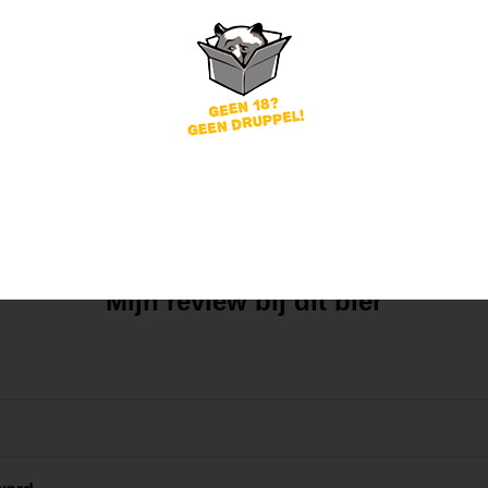
Mijn mening
Die van anderen
Mijn review bij dit bier