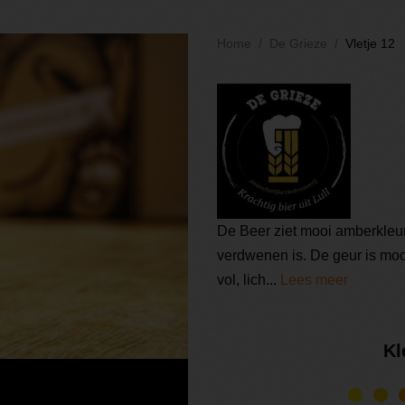
Home
De Grieze
Vletje 12
De Beer ziet mooi amberkleur
verdwenen is. De geur is mooi
vol, lich...
Lees meer
Kl