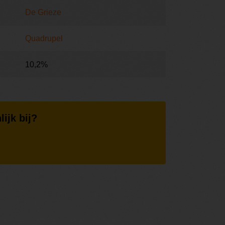
De Grieze
Quadrupel
10,2%
lijk bij?