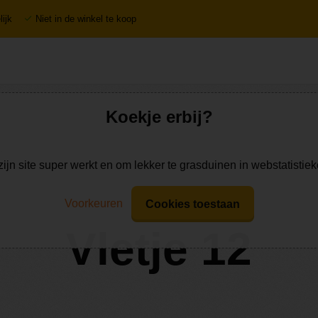
ijk
Niet in de winkel te koop
Koekje erbij?
zijn site super werkt en om lekker te grasduinen in webstatistie
Voorkeuren
Cookies toestaan
Vletje 12