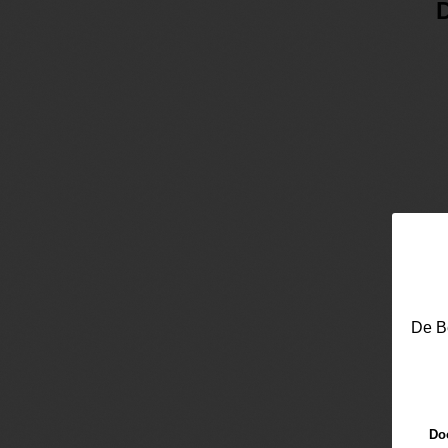
D
De Be
Doo