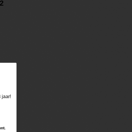
12
 jaar!
ent.