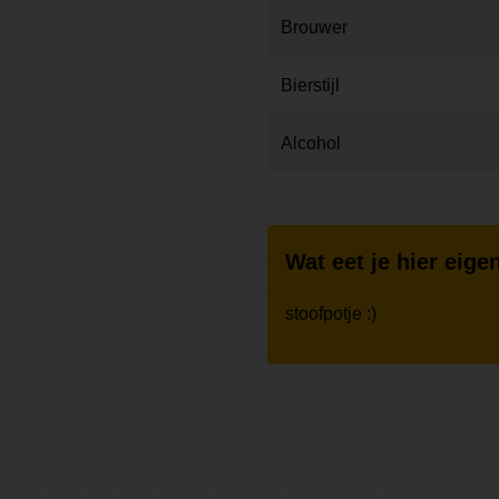
Brouwer
Bierstijl
Alcohol
Wat eet je hier eigen
stoofpotje :)