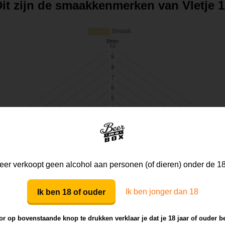
it zijn de smaakkenmerken van Vletje 
er verkoopt geen alcohol aan personen (of dieren) onder de 18
Ik ben jonger dan 18
Ik ben 18 of ouder
r op bovenstaande knop te drukken verklaar je dat je 18 jaar of ouder b