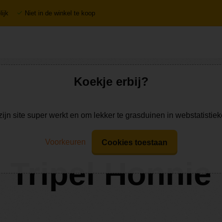
ijk
Niet in de winkel te koop
Koekje erbij?
zijn site super werkt en om lekker te grasduinen in webstatistie
Voorkeuren
Cookies toestaan
Tripel Honnie