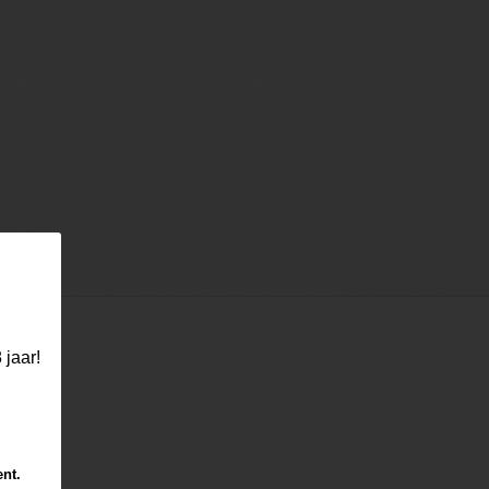
 jaar!
ent.