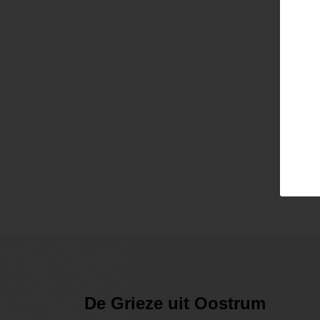
Pass
Lo
De Grieze uit Oostrum