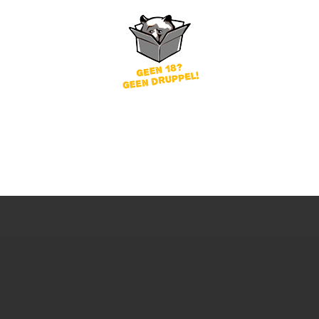
word
Wachtwoord vergeten?
of
nog geen account?
gin