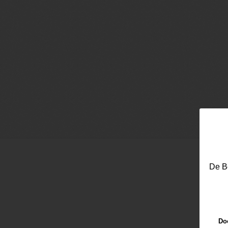
De Be
Email
Doo