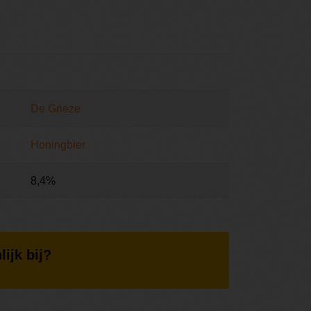
De Grieze
Honingbier
8,4%
lijk bij?