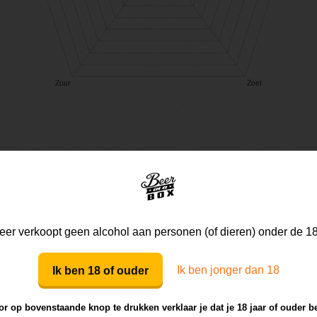
Mijn mening
Die van anderen
er verkoopt geen alcohol aan personen (of dieren) onder de 18
Mijn review bij dit bier
Ik ben jonger dan 18
Ik ben 18 of ouder
r op bovenstaande knop te drukken verklaar je dat je 18 jaar of ouder b