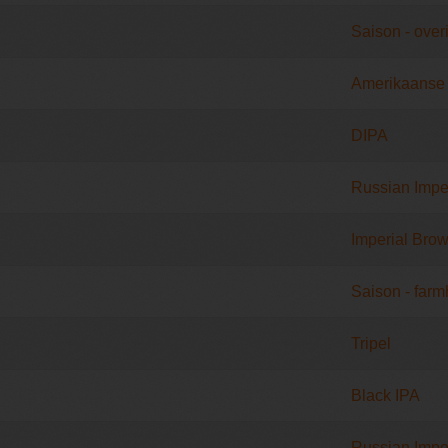
Saison - over
Amerikaanse
DIPA
Russian Imper
Imperial Brow
Saison - far
Tripel
Black IPA
Russian Imper