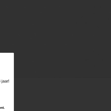
 jaar!
ent.