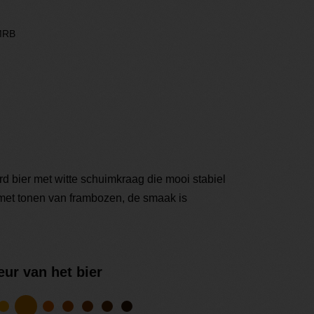
MRB
d bier met witte schuimkraag die mooi stabiel
g met tonen van frambozen, de smaak is
eur van het bier