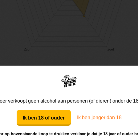
Mijn mening
Die van anderen
er verkoopt geen alcohol aan personen (of dieren) onder de 18
Ik ben jonger dan 18
Ik ben 18 of ouder
Mijn review bij dit bier
r op bovenstaande knop te drukken verklaar je dat je 18 jaar of ouder b