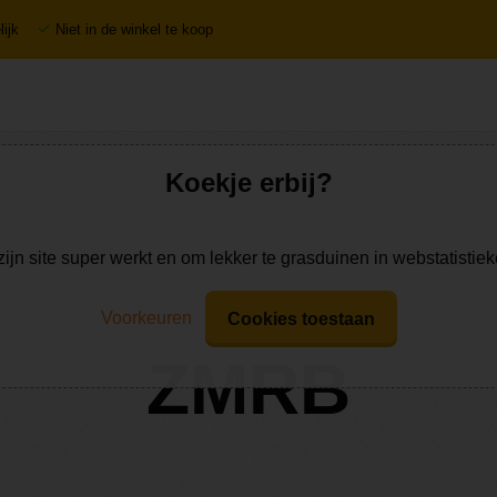
ijk
Niet in de winkel te koop
Koekje erbij?
zijn site super werkt en om lekker te grasduinen in webstatistie
Voorkeuren
Cookies toestaan
ZMRB