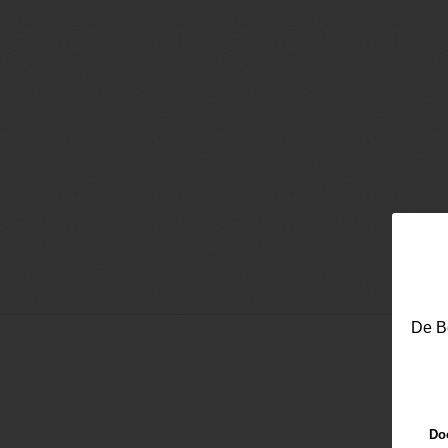
De Be
Doo