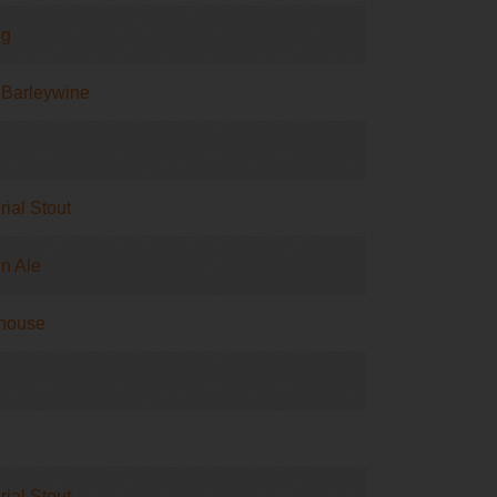
ig
 Barleywine
ial Stout
n Ale
mhouse
ial Stout