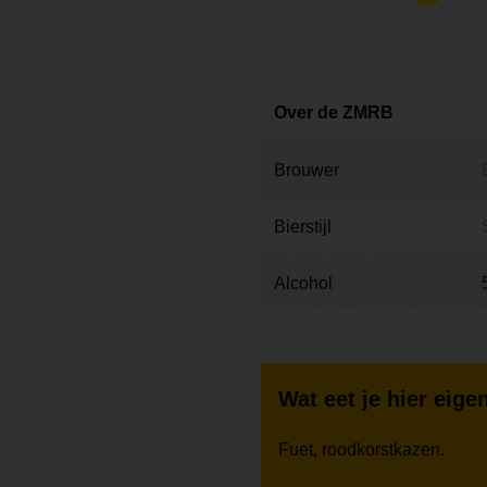
Over de ZMRB
Brouwer
Bierstijl
Alcohol
Wat eet je hier eigen
Fuet, roodkorstkazen.