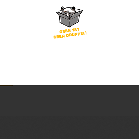
word
Wachtwoord vergeten?
of
nog geen account?
gin