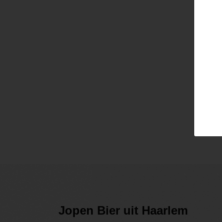
Pass
Lo
Jopen Bier uit Haarlem