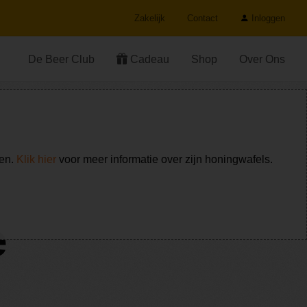
Zakelijk
Contact
Inloggen
De Beer Club
Cadeau
Shop
Over Ons
ken.
Klik hier
voor meer informatie over zijn honingwafels.
e