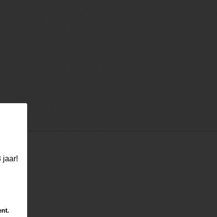
 jaar!
ent.