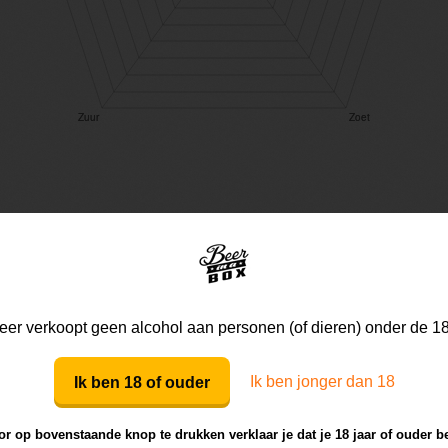
Mijn mening
Die van anderen
er verkoopt geen alcohol aan personen (of dieren) onder de 18
Mijn review bij dit bier
Ik ben jonger dan 18
Ik ben 18 of ouder
r op bovenstaande knop te drukken verklaar je dat je 18 jaar of ouder b