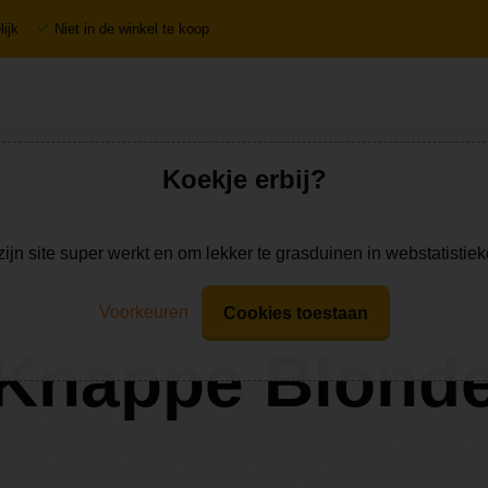
ijk
Niet in de winkel te koop
Koekje erbij?
zijn site super werkt en om lekker te grasduinen in webstatistie
Voorkeuren
Cookies toestaan
Knappe Blond