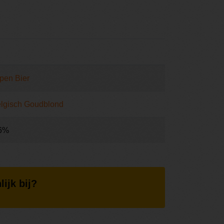
pen Bier
lgisch Goudblond
6%
lijk bij?