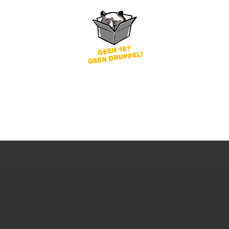
word
Wachtwoord vergeten?
of
nog geen account?
gin