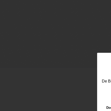
De Be
Email
Doo