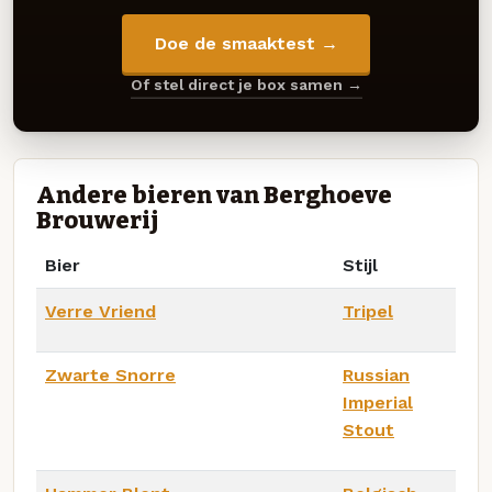
Doe de smaaktest →
Of stel direct je box samen →
Andere bieren van Berghoeve
Brouwerij
Bier
Stijl
Verre Vriend
Tripel
Zwarte Snorre
Russian
Imperial
Stout