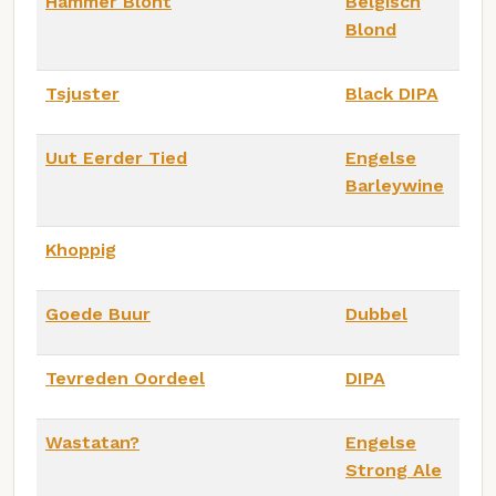
Hammer Blont
Belgisch
Blond
Tsjuster
Black DIPA
Uut Eerder Tied
Engelse
Barleywine
Khoppig
Goede Buur
Dubbel
Tevreden Oordeel
DIPA
Wastatan?
Engelse
Strong Ale