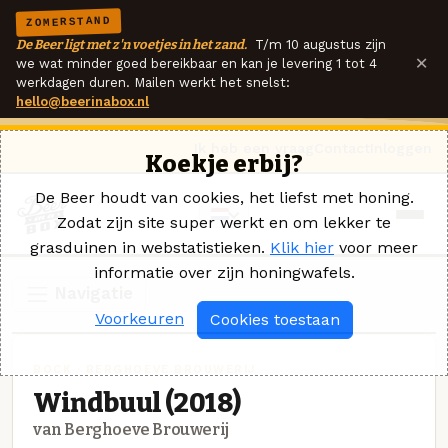
ZOMERSTAND
De Beer ligt met z'n voetjes in het zand.
T/m 10 augustus zijn
×
we wat minder goed bereikbaar en kan je levering 1 tot 4
werkdagen duren. Mailen werkt het snelst:
hello@beerinabox.nl
Ik heb een vraag
Contact
Inloggen
Koekje erbij?
De Beer houdt van cookies, het liefst met honing.
Zodat zijn site super werkt en om lekker te
grasduinen in webstatistieken.
Klik hier
voor meer
informatie over zijn honingwafels.
Navigatie
Voorkeuren
Cookies toestaan
BOCK · BERGHOEVE BROUWERIJ
Windbuul (2018)
van Berghoeve Brouwerij