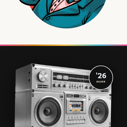
'26
SILVER