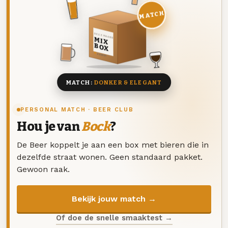
MATCH
DEZE MAAND
MIX
BOX
8 BIEREN
MATCH:
DONKER & ELEGANT
PERSONAL MATCH · BEER CLUB
Hou je van
Bock
?
De Beer koppelt je aan een box met bieren die in
dezelfde straat wonen. Geen standaard pakket.
Gewoon raak.
Bekijk jouw match →
Of doe de snelle smaaktest →