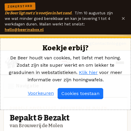
ZOMERSTAND
De Beer ligt met z'n voetjes in het zand.
T/m 10 augustus zijn
×
we wat minder goed bereikbaar en kan je levering 1 tot 4
werkdagen duren. Mailen werkt het snelst:
hello@beerinabox.nl
Ik heb een vraag
Contact
Inloggen
Koekje erbij?
De Beer houdt van cookies, het liefst met honing.
Zodat zijn site super werkt en om lekker te
grasduinen in webstatistieken.
Klik hier
voor meer
informatie over zijn honingwafels.
Navigatie
Voorkeuren
Cookies toestaan
DUBBELE HAVERSTOUT · BROUWERIJ DE MOLEN
Bepakt & Bezakt
van Brouwerij de Molen