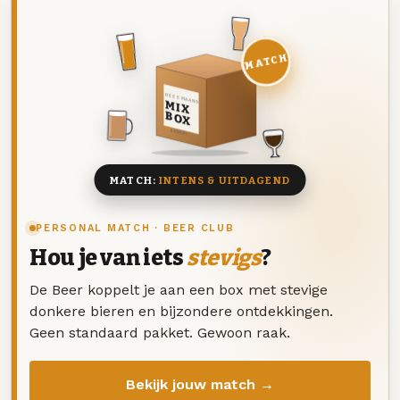
MATCH
DEZE MAAND
MIX
BOX
8 BIEREN
MATCH:
INTENS & UITDAGEND
PERSONAL MATCH · BEER CLUB
Hou je van iets
stevigs
?
De Beer koppelt je aan een box met stevige
donkere bieren en bijzondere ontdekkingen.
Geen standaard pakket. Gewoon raak.
Bekijk jouw match →