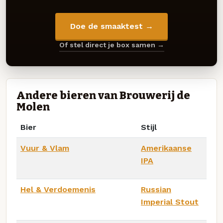
Doe de smaaktest →
Of stel direct je box samen →
Andere bieren van Brouwerij de
Molen
Bier
Stijl
Vuur & Vlam
Amerikaanse
IPA
Hel & Verdoemenis
Russian
Imperial Stout