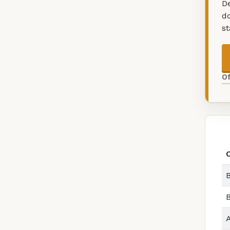
De
d
s
O
B