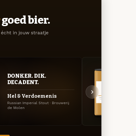
goed bier.
écht in jouw straatje
DONKER. DIK.
VER
DECADENT.
UIT
Hel & Verdoemenis
Op &
Russian Imperial Stout · Brouwerij
APA · 
de Molen