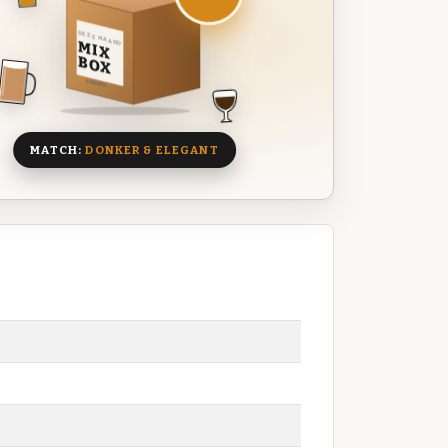
DEZE MAAND
MIX
BOX
8 BIEREN
MATCH:
DONKER & ELEGANT