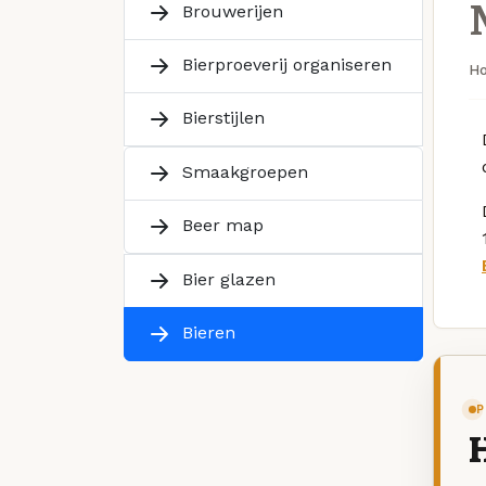
Brouwerijen
Bierproeverij organiseren
H
Bierstijlen
Smaakgroepen
Beer map
Bier glazen
Bieren
P
H