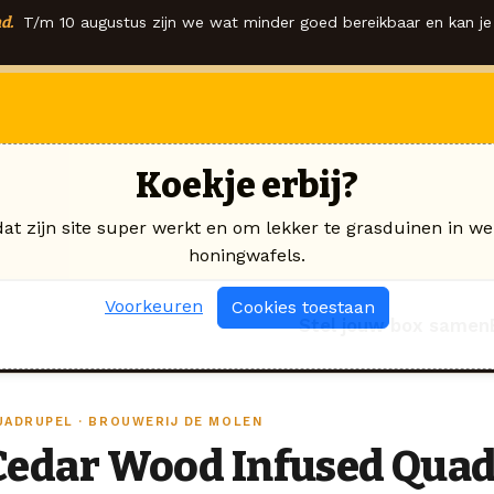
d.
T/m 10 augustus zijn we wat minder goed bereikbaar en kan je 
Koekje erbij?
dat zijn site super werkt en om lekker te grasduinen in we
honingwafels.
Voorkeuren
Cookies toestaan
Stel jouw box samen
UADRUPEL · BROUWERIJ DE MOLEN
Cedar Wood Infused Qua