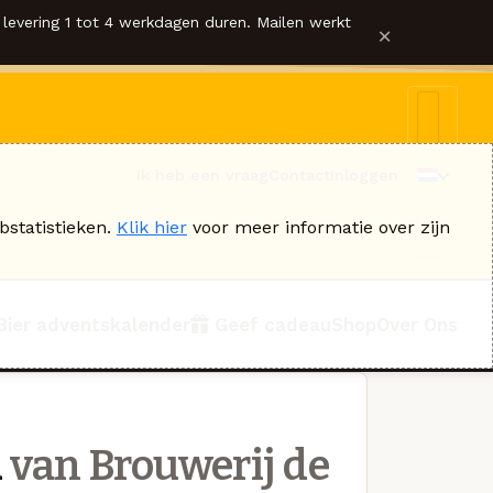
levering 1 tot 4 werkdagen duren. Mailen werkt
×
Ik heb een vraag
Contact
Inloggen
bstatistieken.
Klik hier
voor meer informatie over zijn
Bier adventskalender
Geef cadeau
Shop
Over Ons
d
van Brouwerij de