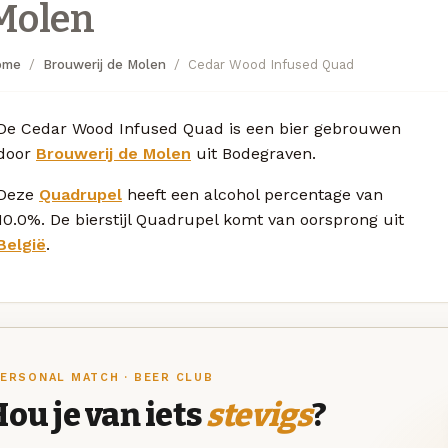
Molen
ome
Brouwerij de Molen
Cedar Wood Infused Quad
De Cedar Wood Infused Quad is een bier gebrouwen
door
Brouwerij de Molen
uit Bodegraven.
Deze
Quadrupel
heeft een alcohol percentage van
10.0%. De bierstijl Quadrupel komt van oorsprong uit
België
.
ERSONAL MATCH · BEER CLUB
ou je van iets
stevigs
?