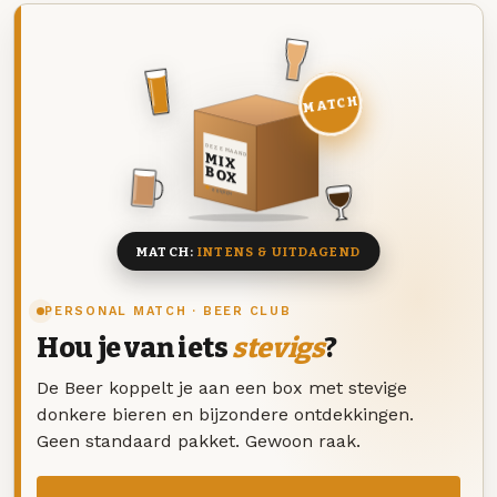
MATCH
DEZE MAAND
MIX
BOX
8 BIEREN
MATCH:
INTENS & UITDAGEND
PERSONAL MATCH · BEER CLUB
Hou je van iets
stevigs
?
De Beer koppelt je aan een box met stevige
donkere bieren en bijzondere ontdekkingen.
Geen standaard pakket. Gewoon raak.