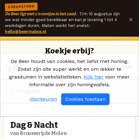
ZOMERSTAND
De Beer ligt met z'n voetjes in het zand.
T/m 10 augustus zijn
×
we wat minder goed bereikbaar en kan je levering 1 tot 4
werkdagen duren. Mailen werkt het snelst:
hello@beerinabox.nl
Ik heb een vraag
Contact
Inloggen
Koekje erbij?
De Beer houdt van cookies, het liefst met honing.
Zodat zijn site super werkt en om lekker te
grasduinen in webstatistieken.
Klik hier
voor meer
informatie over zijn honingwafels.
Navigatie
Voorkeuren
Cookies toestaan
RUSSIAN IMPERIAL STOUT · BROUWERIJ DE MOLEN
Dag & Nacht
van Brouwerij de Molen