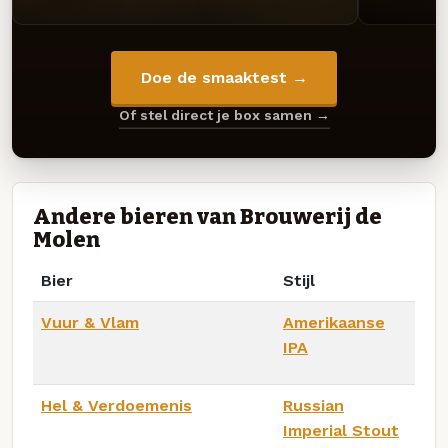
Doe de smaaktest →
Of stel direct je box samen →
Andere bieren van Brouwerij de
Molen
Bier
Stijl
Vuur & Vlam
Amerikaanse
IPA
Hel & Verdoemenis
Russian
Imperial Stout