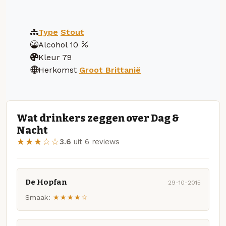
Type
Stout
Alcohol
10
Kleur
79
Herkomst
Groot Brittanië
Wat drinkers zeggen over Dag &
Nacht
★★★☆☆
3.6
uit 6 reviews
De Hopfan
29-10-2015
Smaak:
★★★★☆