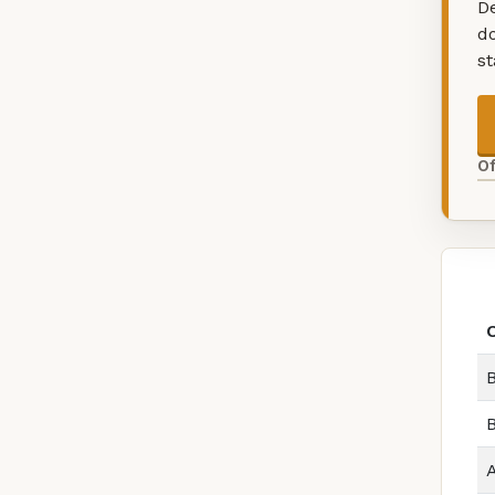
De
d
s
O
B