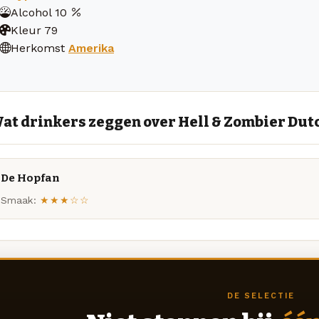
Alcohol
10
Kleur
79
Herkomst
Amerika
at drinkers zeggen over Hell & Zombier Dut
De Hopfan
Smaak:
★★★☆☆
DE SELECTIE