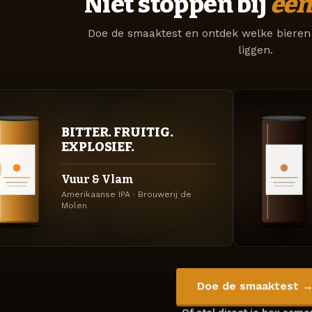
Niet stoppen bij
één
Doe de smaaktest en ontdek welke bieren 
liggen.
BITTER. FRUITIG.
EXPLOSIEF.
Vuur & Vlam
Amerikaanse IPA · Brouwerij de
Molen
Doe de smaaktest 