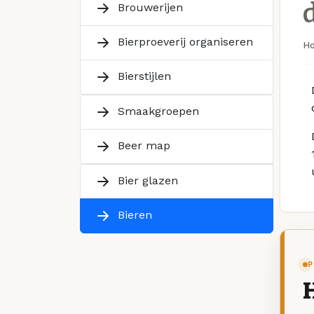
Brouwerijen
Bierproeverij organiseren
H
Bierstijlen
Smaakgroepen
Beer map
Bier glazen
Bieren
P
H