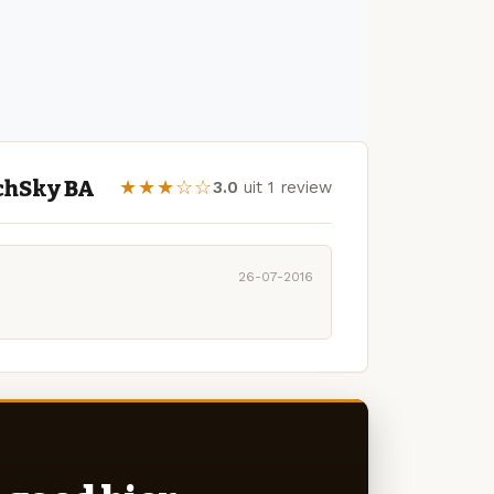
chSky BA
★★★☆☆
3.0
uit 1 review
26-07-2016