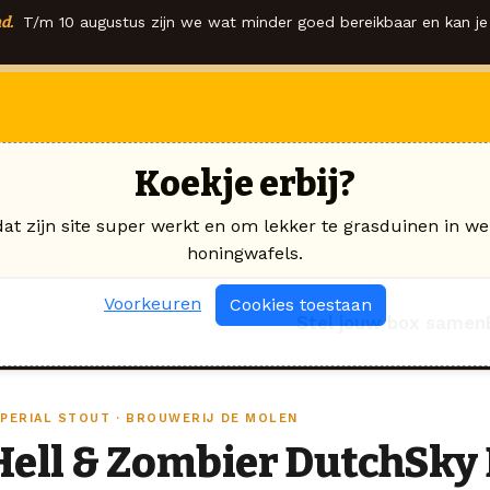
d.
T/m 10 augustus zijn we wat minder goed bereikbaar en kan je 
Koekje erbij?
dat zijn site super werkt en om lekker te grasduinen in we
honingwafels.
Voorkeuren
Cookies toestaan
Stel jouw box samen
MPERIAL STOUT · BROUWERIJ DE MOLEN
Hell & Zombier DutchSky