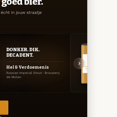
goed bier.
écht in jouw straatje
DONKER. DIK.
VER
DECADENT.
UIT
Hel & Verdoemenis
Op &
Russian Imperial Stout · Brouwerij
APA · 
de Molen
→