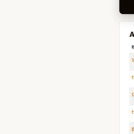
A
B
H