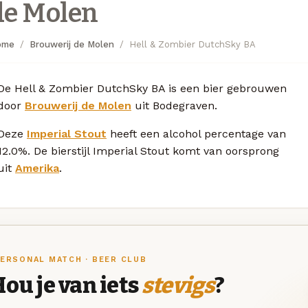
de Molen
ome
Brouwerij de Molen
Hell & Zombier DutchSky BA
De Hell & Zombier DutchSky BA is een bier gebrouwen
door
Brouwerij de Molen
uit Bodegraven.
Deze
Imperial Stout
heeft een alcohol percentage van
12.0%. De bierstijl Imperial Stout komt van oorsprong
uit
Amerika
.
ERSONAL MATCH · BEER CLUB
ou je van iets
stevigs
?