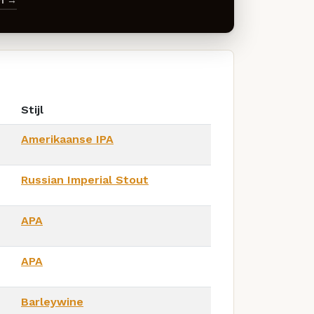
en →
Stijl
Amerikaanse IPA
Russian Imperial Stout
APA
APA
Barleywine