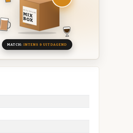
DEZE MAAND
MIX
BOX
8 BIEREN
MATCH:
INTENS & UITDAGEND