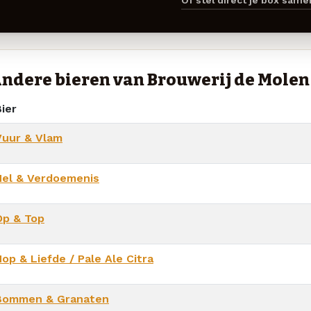
Of stel direct je box sam
ndere bieren van Brouwerij de Molen
ier
Vuur & Vlam
Hel & Verdoemenis
Op & Top
op & Liefde / Pale Ale Citra
Bommen & Granaten