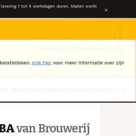
levering 1 tot 4 werkdagen duren. Mailen werkt
×
Ik heb een vraag
Contact
Inloggen
bstatistieken.
Klik hier
voor meer informatie over zijn
Bier adventskalender
Geef cadeau
Shop
Over Ons
 BA
van Brouwerij