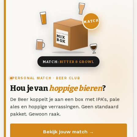
MATCH
DEZE MAAND
MIX
BOX
8 BIEREN
MATCH:
BITTER & GROWL
PERSONAL MATCH · BEER CLUB
Hou je van
hoppige bieren
?
De Beer koppelt je aan een box met IPA's, pale
ales en hoppige verrassingen. Geen standaard
pakket. Gewoon raak.
Bekijk jouw match →