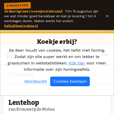
ZOMERSTAND
De Beer ligt met z'n voetjes in het zand.
T/m 10 augustus zijn
×
we wat minder goed bereikbaar en kan je levering 1 tot 4
werkdagen duren. Mailen werkt het snelst:
hello@beerinabox.nl
Ik heb een vraag
Contact
Inloggen
Koekje erbij?
De Beer houdt van cookies, het liefst met honing.
Zodat zijn site super werkt en om lekker te
grasduinen in webstatistieken.
Klik hier
voor meer
informatie over zijn honingwafels.
Navigatie
Voorkeuren
Cookies toestaan
AMERIKAANSE IPA · BROUWERIJ DE MOLEN
Lentehop
van Brouwerij de Molen