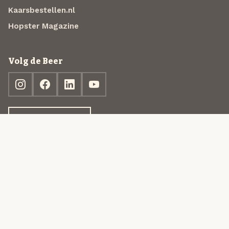
Kaarsbestellen.nl
Hopster Magazine
Volg de Beer
Ontdek jouw box
© 2013-2026 Beer in a Box BV