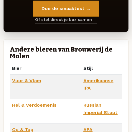
Doe de smaaktest →
Of stel direct je box samen →
Andere bieren van Brouwerij de
Molen
Bier
Stijl
Vuur & Vlam
Amerikaanse
IPA
Hel & Verdoemenis
Russian
Imperial Stout
Op & Top
APA