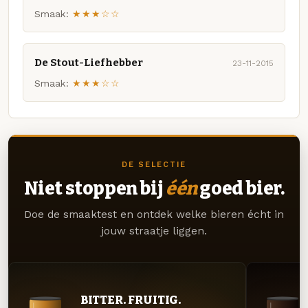
Smaak:
★★★☆☆
De Stout-Liefhebber
23-11-2015
Smaak:
★★★☆☆
DE SELECTIE
Niet stoppen bij
één
goed bier.
Doe de smaaktest en ontdek welke bieren écht in
jouw straatje liggen.
BITTER. FRUITIG.