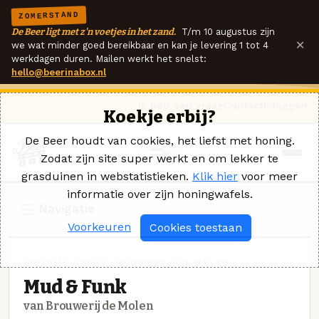
ZOMERSTAND
De Beer ligt met z'n voetjes in het zand.
T/m 10 augustus zijn
×
we wat minder goed bereikbaar en kan je levering 1 tot 4
werkdagen duren. Mailen werkt het snelst:
hello@beerinabox.nl
Ik heb een vraag
Contact
Inloggen
Koekje erbij?
De Beer houdt van cookies, het liefst met honing.
Zodat zijn site super werkt en om lekker te
grasduinen in webstatistieken.
Klik hier
voor meer
informatie over zijn honingwafels.
Navigatie
Voorkeuren
Cookies toestaan
IMPERIAL STOUT · BROUWERIJ DE MOLEN
Mud & Funk
van Brouwerij de Molen