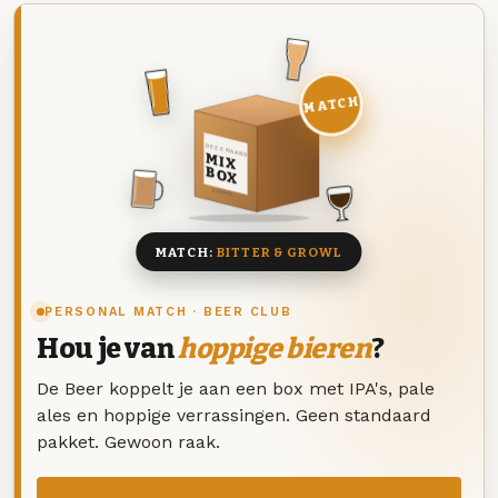
MATCH
DEZE MAAND
MIX
BOX
8 BIEREN
MATCH:
BITTER & GROWL
PERSONAL MATCH · BEER CLUB
Hou je van
hoppige bieren
?
De Beer koppelt je aan een box met IPA's, pale
ales en hoppige verrassingen. Geen standaard
pakket. Gewoon raak.