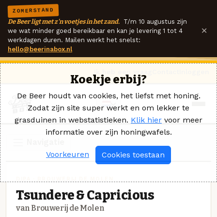
ZOMERSTAND
De Beer ligt met z'n voetjes in het zand.
T/m 10 augustus zijn
×
we wat minder goed bereikbaar en kan je levering 1 tot 4
werkdagen duren. Mailen werkt het snelst:
hello@beerinabox.nl
Ik heb een vraag
Contact
Inloggen
Koekje erbij?
De Beer houdt van cookies, het liefst met honing.
Zodat zijn site super werkt en om lekker te
grasduinen in webstatistieken.
Klik hier
voor meer
informatie over zijn honingwafels.
Navigatie
Voorkeuren
Cookies toestaan
DIPA · BROUWERIJ DE MOLEN
Tsundere & Capricious
van Brouwerij de Molen