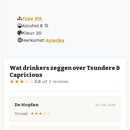
Type
IPA
Alcohol
8
Kleur
20
Herkomst
Amerika
Wat drinkers zeggen over Tsundere &
Capricious
★★★☆☆
3.6
uit 3 reviews
De Hopfan
30-06-2016
Smaak:
★★★☆☆