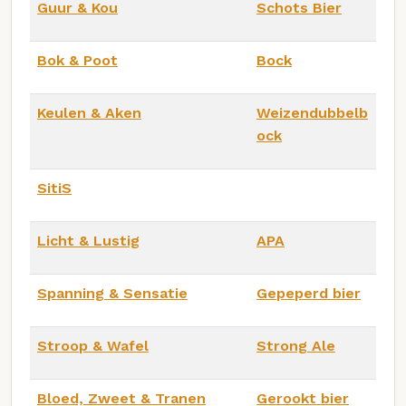
Guur & Kou
Schots Bier
Bok & Poot
Bock
Keulen & Aken
Weizendubbelb
ock
SitiS
Licht & Lustig
APA
Spanning & Sensatie
Gepeperd bier
Stroop & Wafel
Strong Ale
Bloed, Zweet & Tranen
Gerookt bier