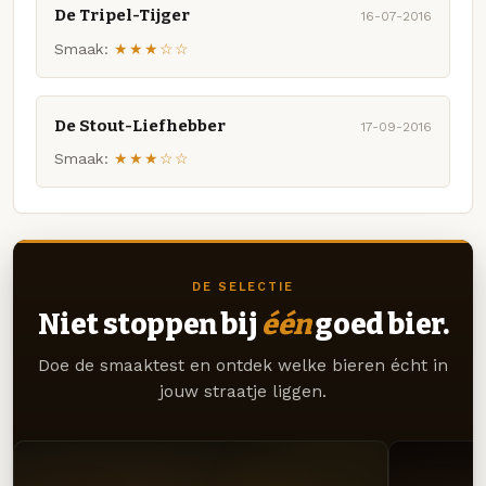
De Tripel-Tijger
16-07-2016
Smaak:
★★★☆☆
De Stout-Liefhebber
17-09-2016
Smaak:
★★★☆☆
DE SELECTIE
Niet stoppen bij
één
goed bier.
Doe de smaaktest en ontdek welke bieren écht in
jouw straatje liggen.