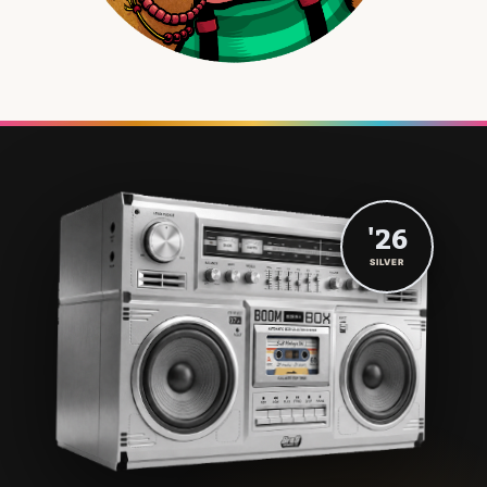
'26
SILVER