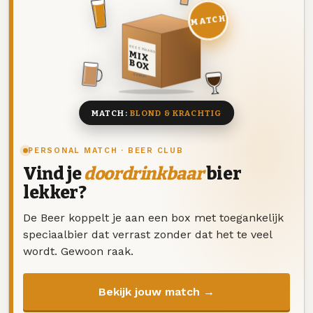
MATCH
DEZE MAAND
MIX
BOX
8 BIEREN
MATCH:
BLOND & KRACHTIG
PERSONAL MATCH · BEER CLUB
Vind je
doordrinkbaar
bier
lekker?
De Beer koppelt je aan een box met toegankelijk
speciaalbier dat verrast zonder dat het te veel
wordt. Gewoon raak.
Bekijk jouw match →