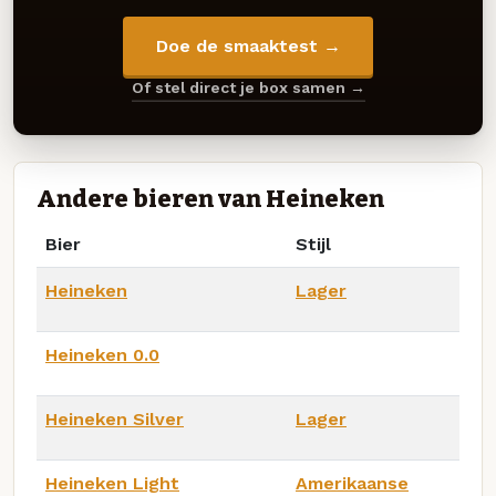
Doe de smaaktest →
Of stel direct je box samen →
Andere bieren van Heineken
Bier
Stijl
Heineken
Lager
Heineken 0.0
Heineken Silver
Lager
Heineken Light
Amerikaanse