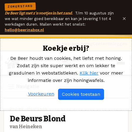
ZOMERSTAND
De Beer ligt met z'n voetjes in het zand.
T/m 10 augustus zijn
×
we wat minder goed bereikbaar en kan je levering 1 tot 4
werkdagen duren. Mailen werkt het snelst:
hello@beerinabox.nl
Ik heb een vraag
Contact
Inloggen
Koekje erbij?
De Beer houdt van cookies, het liefst met honing.
Zodat zijn site super werkt en om lekker te
grasduinen in webstatistieken.
Klik hier
voor meer
informatie over zijn honingwafels.
Navigatie
Voorkeuren
Cookies toestaan
BLOND · HEINEKEN
De Beurs Blond
van Heineken