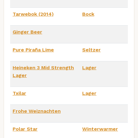
Tarwebok (2014)
Bock
Ginger Beer
Pure Piraña Lime
Seltzer
Heineken 3 Mid Strength
Lager
Lager
Txilar
Lager
Frohe Weiznachten
Polar Star
Winterwarmer