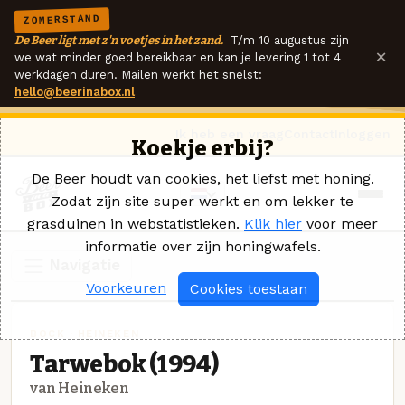
ZOMERSTAND
De Beer ligt met z'n voetjes in het zand.
T/m 10 augustus zijn
×
we wat minder goed bereikbaar en kan je levering 1 tot 4
werkdagen duren. Mailen werkt het snelst:
hello@beerinabox.nl
Ik heb een vraag
Contact
Inloggen
Koekje erbij?
De Beer houdt van cookies, het liefst met honing.
Zodat zijn site super werkt en om lekker te
grasduinen in webstatistieken.
Klik hier
voor meer
informatie over zijn honingwafels.
Navigatie
Voorkeuren
Cookies toestaan
BOCK · HEINEKEN
Tarwebok (1994)
van Heineken