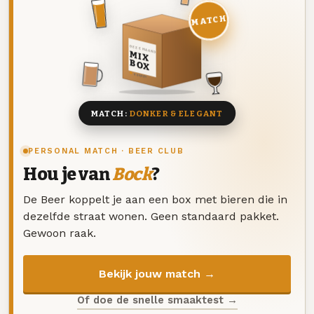
MATCH
DEZE MAAND
MIX
BOX
8 BIEREN
MATCH:
DONKER & ELEGANT
PERSONAL MATCH · BEER CLUB
Hou je van
Bock
?
De Beer koppelt je aan een box met bieren die in
dezelfde straat wonen. Geen standaard pakket.
Gewoon raak.
Bekijk jouw match →
Of doe de snelle smaaktest →