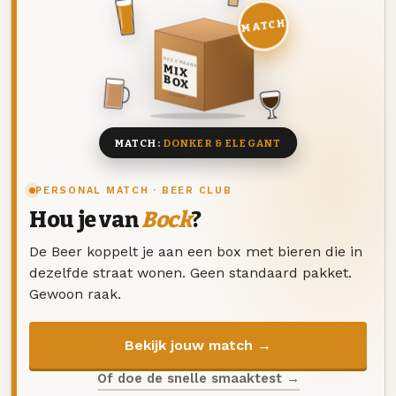
MATCH
DEZE MAAND
MIX
BOX
8 BIEREN
MATCH:
DONKER & ELEGANT
PERSONAL MATCH · BEER CLUB
Hou je van
Bock
?
De Beer koppelt je aan een box met bieren die in
dezelfde straat wonen. Geen standaard pakket.
Gewoon raak.
Bekijk jouw match →
Of doe de snelle smaaktest →