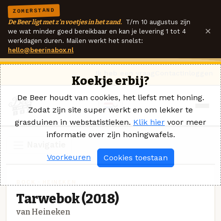
ZOMERSTAND
De Beer ligt met z'n voetjes in het zand.
T/m 10 augustus zijn
×
we wat minder goed bereikbaar en kan je levering 1 tot 4
werkdagen duren. Mailen werkt het snelst:
hello@beerinabox.nl
Ik heb een vraag
Contact
Inloggen
Koekje erbij?
De Beer houdt van cookies, het liefst met honing.
Zodat zijn site super werkt en om lekker te
grasduinen in webstatistieken.
Klik hier
voor meer
informatie over zijn honingwafels.
Navigatie
Voorkeuren
Cookies toestaan
BOCK · HEINEKEN
Tarwebok (2018)
van Heineken