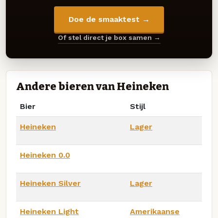
Doe de smaaktest →
Of stel direct je box samen →
Andere bieren van Heineken
Bier
Stijl
Heineken
Lager
Heineken 0.0
Heineken Silver
Lager
Heineken Light
Amerikaanse