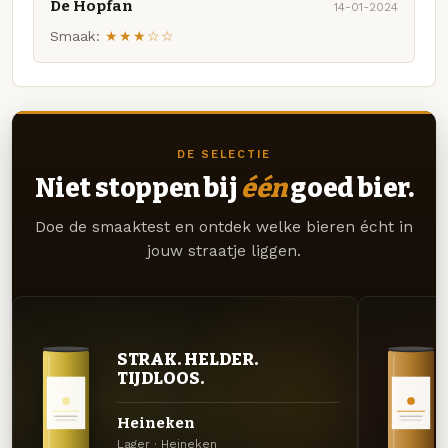
De Hopfan
14-01-2024
Smaak:
★★★☆☆
DE SELECTIE
Niet stoppen bij
één
goed bier.
Doe de smaaktest en ontdek welke bieren écht in
jouw straatje liggen.
STRAK. HELDER.
TIJDLOOS.
Heineken
Lager · Heineken