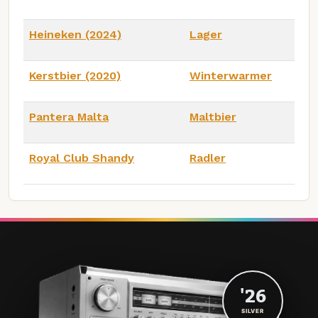
Heineken (2024)
Lager
Kerstbier (2020)
Winterwarmer
Pantera Malta
Maltbier
Royal Club Shandy
Radler
'26
SILVER