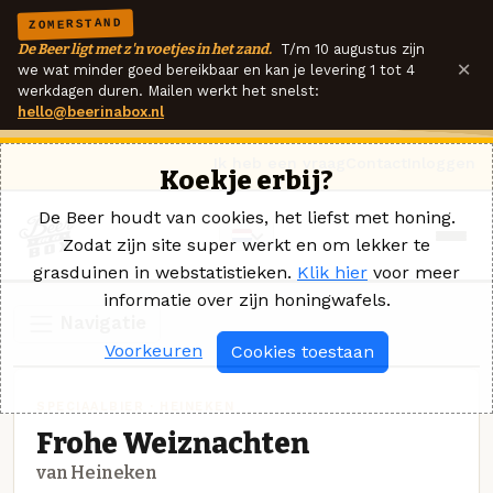
ZOMERSTAND
De Beer ligt met z'n voetjes in het zand.
T/m 10 augustus zijn
×
we wat minder goed bereikbaar en kan je levering 1 tot 4
werkdagen duren. Mailen werkt het snelst:
hello@beerinabox.nl
Ik heb een vraag
Contact
Inloggen
Koekje erbij?
De Beer houdt van cookies, het liefst met honing.
Zodat zijn site super werkt en om lekker te
grasduinen in webstatistieken.
Klik hier
voor meer
informatie over zijn honingwafels.
Navigatie
Voorkeuren
Cookies toestaan
SPECIAALBIER · HEINEKEN
Frohe Weiznachten
van Heineken