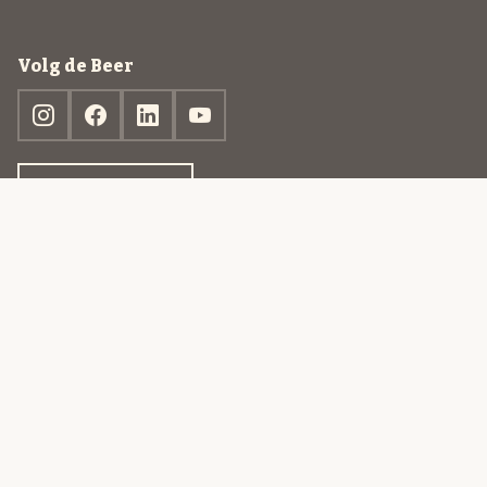
Volg de Beer
Ontdek jouw box
© 2013-2026 Beer in a Box BV