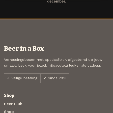
december.
Beer in a Box
Verrassingsboxen met speciaalbier, afgestemd op jouw
smaak. Leuk voor jezelf, n&oacute;g leuker als cadeau.
✓ Veilige betaling
✓ Sinds 2013
Shop
Beer Club
Shop