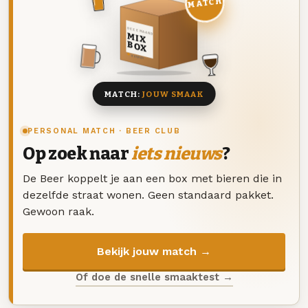
MATCH
DEZE MAAND
MIX
BOX
8 BIEREN
MATCH:
JOUW SMAAK
PERSONAL MATCH · BEER CLUB
Op zoek naar
iets nieuws
?
De Beer koppelt je aan een box met bieren die in
dezelfde straat wonen. Geen standaard pakket.
Gewoon raak.
Bekijk jouw match →
Of doe de snelle smaaktest →