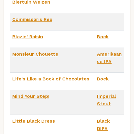
Biertuin Weizen
Commissaris Rex
Blazin' Raisin
Bock
Monsieur Chouette
Amerikaan
se IPA
Life's Like a Bock of Chocolates
Bock
Mind Your Step!
Imperial
Stout
Little Black Dress
Black
DIPA