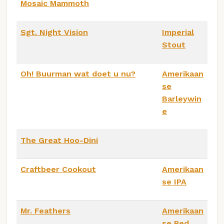
Mosaic Mammoth
Sgt. Night Vision
Imperial
Stout
Oh! Buurman wat doet u nu?
Amerikaan
se
Barleywin
e
The Great Hoo-Dini
Craftbeer Cookout
Amerikaan
se IPA
Mr. Feathers
Amerikaan
se Red