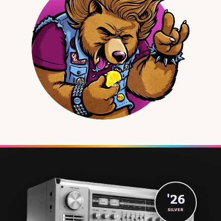
'26
SILVER