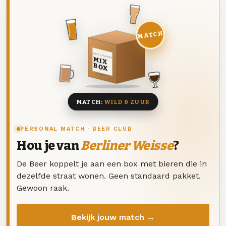
MATCH
DEZE MAAND
MIX
BOX
8 BIEREN
MATCH:
WILD & ZUUR
PERSONAL MATCH · BEER CLUB
Hou je van
Berliner Weisse
?
De Beer koppelt je aan een box met bieren die in
dezelfde straat wonen. Geen standaard pakket.
Gewoon raak.
Bekijk jouw match →