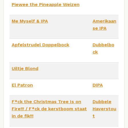
Piewee the Pineapple Weizen
Me Myself & IPA
Amerikaan
se IPA
Apfelstrudel Doppelbock
Dubbelbo
ck
Uiltje Blond
El Patron
DIPA
F*ck the Christmas Tree Is on
Dubbele
Fire!!! / F*ck de kerstboom staat
Haverstou
in de fik!!!
t