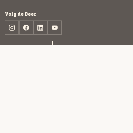
Volg de Beer
Ontdek jouw box
© 2013-2026 Beer in a Box BV