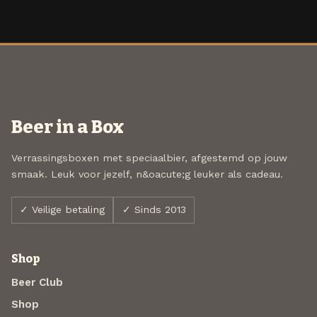
Beer in a Box
Verrassingsboxen met speciaalbier, afgestemd op jouw
smaak. Leuk voor jezelf, n&oacute;g leuker als cadeau.
✓ Veilige betaling
✓ Sinds 2013
Shop
Beer Club
Shop