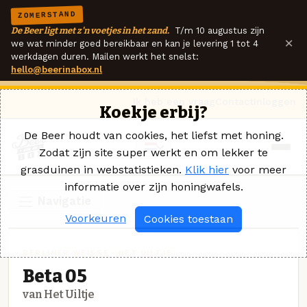
ZOMERSTAND
De Beer ligt met z'n voetjes in het zand.
T/m 10 augustus zijn
×
we wat minder goed bereikbaar en kan je levering 1 tot 4
werkdagen duren. Mailen werkt het snelst:
hello@beerinabox.nl
Ik heb een vraag
Contact
Inloggen
Koekje erbij?
De Beer houdt van cookies, het liefst met honing.
Zodat zijn site super werkt en om lekker te
grasduinen in webstatistieken.
Klik hier
voor meer
informatie over zijn honingwafels.
Navigatie
Voorkeuren
Cookies toestaan
BERLINER WEISSE · HET UILTJE
Beta 05
van Het Uiltje