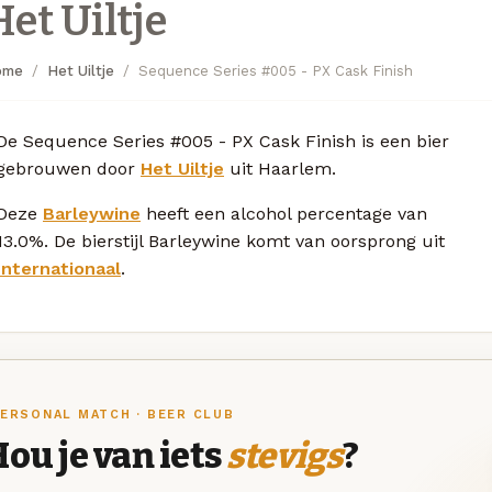
Het Uiltje
ome
Het Uiltje
Sequence Series #005 - PX Cask Finish
De Sequence Series #005 - PX Cask Finish is een bier
gebrouwen door
Het Uiltje
uit Haarlem.
Deze
Barleywine
heeft een alcohol percentage van
13.0%. De bierstijl Barleywine komt van oorsprong uit
Internationaal
.
ERSONAL MATCH · BEER CLUB
ou je van iets
stevigs
?