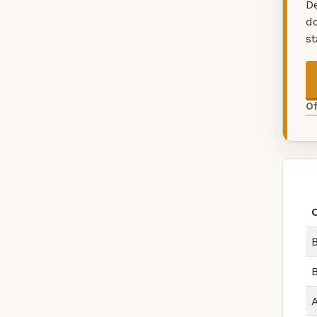
De
d
s
O
B