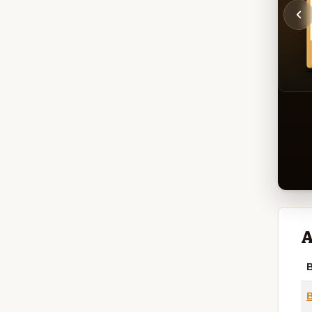
A
B
B