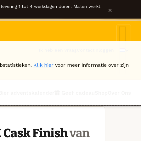
levering 1 tot 4 werkdagen duren. Mailen werkt
×
Ik heb een vraag
Contact
Inloggen
bstatistieken.
Klik hier
voor meer informatie over zijn
Bier adventskalender
Geef cadeau
Shop
Over Ons
 Cask Finish
van