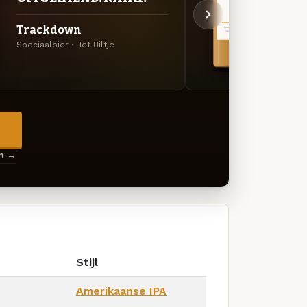
FF L
Trackdown
Het 
Speciaalbier · Het Uiltje
Speciaa
→
en →
Stijl
Amerikaanse IPA