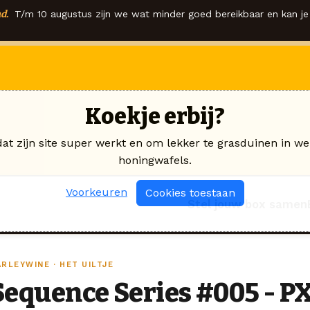
d.
T/m 10 augustus zijn we wat minder goed bereikbaar en kan je 
Koekje erbij?
dat zijn site super werkt en om lekker te grasduinen in we
honingwafels.
Voorkeuren
Cookies toestaan
Stel jouw box samen
RLEYWINE · HET UILTJE
Sequence Series #005 - PX