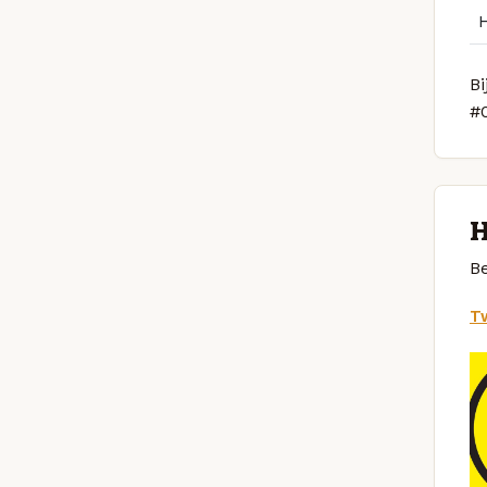
Bi
#
H
Be
Tw