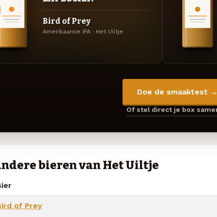
Bird of Prey
Amerikaanse IPA · Het Uiltje
Doe de smaaktest 
Of stel direct je box sam
ndere bieren van Het Uiltje
ier
ird of Prey