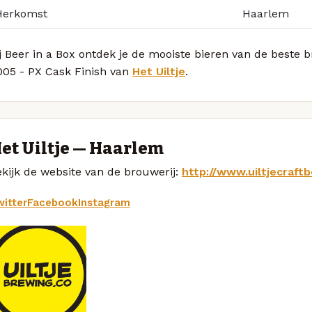
Herkomst
Haarlem
j Beer in a Box ontdek je de mooiste bieren van de beste
005 - PX Cask Finish van
Het Uiltje
.
et Uiltje — Haarlem
kijk de website van de brouwerij:
http://www.uiltjecraft
itter
Facebook
Instagram