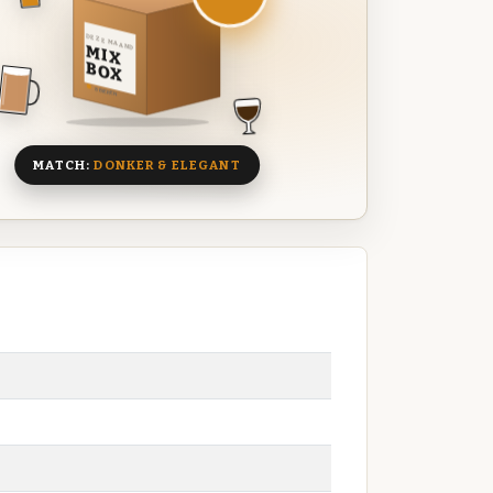
DEZE MAAND
MIX
BOX
8 BIEREN
MATCH:
DONKER & ELEGANT