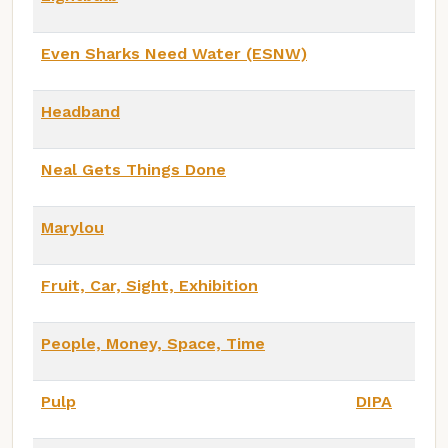
Even Sharks Need Water (ESNW)
Headband
Neal Gets Things Done
Marylou
Fruit, Car, Sight, Exhibition
People, Money, Space, Time
Pulp
DIPA