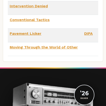
Intervention Denied
Conventional Tactics
Pavement Licker
DIPA
Moving Through the World of Other
'26
SILVER