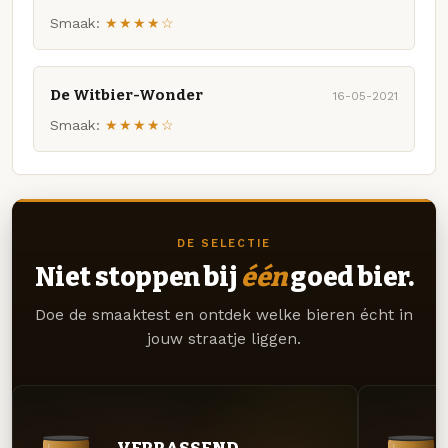
Smaak:
★★★★☆
De Witbier-Wonder
16-05-2021
Smaak:
★★★★☆
DE SELECTIE
Niet stoppen bij
één
goed bier.
Doe de smaaktest en ontdek welke bieren écht in
jouw straatje liggen.
VERRASSEND.