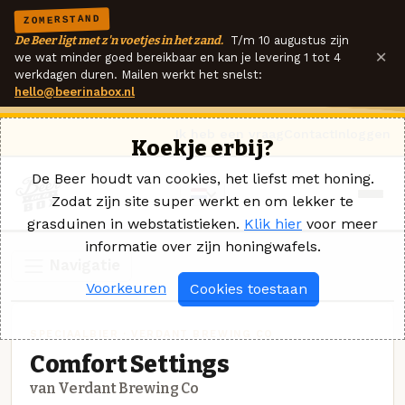
ZOMERSTAND
De Beer ligt met z'n voetjes in het zand.
T/m 10 augustus zijn
×
we wat minder goed bereikbaar en kan je levering 1 tot 4
werkdagen duren. Mailen werkt het snelst:
hello@beerinabox.nl
Ik heb een vraag
Contact
Inloggen
Koekje erbij?
De Beer houdt van cookies, het liefst met honing.
Zodat zijn site super werkt en om lekker te
grasduinen in webstatistieken.
Klik hier
voor meer
informatie over zijn honingwafels.
Navigatie
Voorkeuren
Cookies toestaan
SPECIAALBIER · VERDANT BREWING CO
Comfort Settings
van Verdant Brewing Co