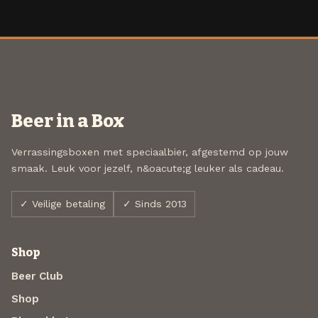
Beer in a Box
Verrassingsboxen met speciaalbier, afgestemd op jouw
smaak. Leuk voor jezelf, n&oacute;g leuker als cadeau.
✓ Veilige betaling
✓ Sinds 2013
Shop
Beer Club
Shop