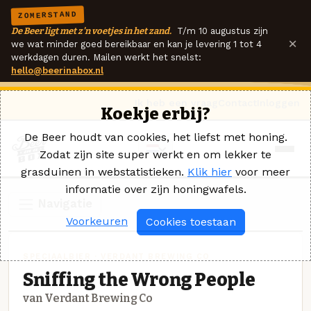
ZOMERSTAND
De Beer ligt met z'n voetjes in het zand.
T/m 10 augustus zijn
×
we wat minder goed bereikbaar en kan je levering 1 tot 4
werkdagen duren. Mailen werkt het snelst:
hello@beerinabox.nl
Ik heb een vraag
Contact
Inloggen
Koekje erbij?
De Beer houdt van cookies, het liefst met honing.
Zodat zijn site super werkt en om lekker te
grasduinen in webstatistieken.
Klik hier
voor meer
informatie over zijn honingwafels.
Navigatie
Voorkeuren
Cookies toestaan
SPECIAALBIER · VERDANT BREWING CO
Sniffing the Wrong People
van Verdant Brewing Co