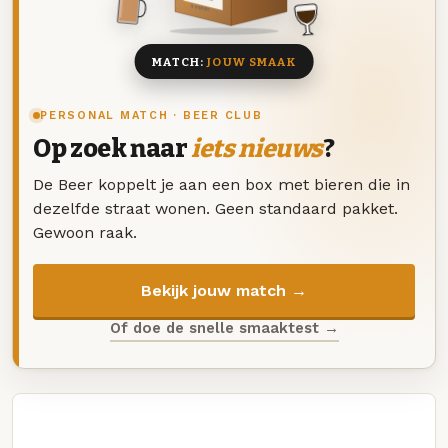
8 BIEREN
MATCH:
JOUW SMAAK
PERSONAL MATCH · BEER CLUB
Op zoek naar
iets nieuws
?
De Beer koppelt je aan een box met bieren die in
dezelfde straat wonen. Geen standaard pakket.
Gewoon raak.
Bekijk jouw match →
Of doe de snelle smaaktest →