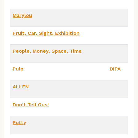
Marylou
Fruit, Car, Sight, Exhibition
People, Money, Space, Time
Pulp
DIPA
ALLEN
Don't Tell Gus!
Putty