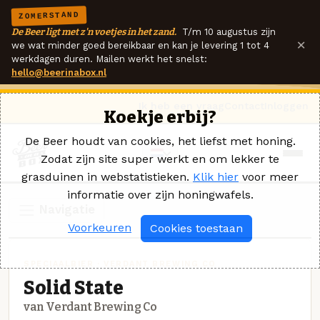
ZOMERSTAND
De Beer ligt met z'n voetjes in het zand.
T/m 10 augustus zijn
×
we wat minder goed bereikbaar en kan je levering 1 tot 4
werkdagen duren. Mailen werkt het snelst:
hello@beerinabox.nl
Ik heb een vraag
Contact
Inloggen
Koekje erbij?
De Beer houdt van cookies, het liefst met honing.
Zodat zijn site super werkt en om lekker te
grasduinen in webstatistieken.
Klik hier
voor meer
informatie over zijn honingwafels.
Navigatie
Voorkeuren
Cookies toestaan
SPECIAALBIER · VERDANT BREWING CO
Solid State
van Verdant Brewing Co