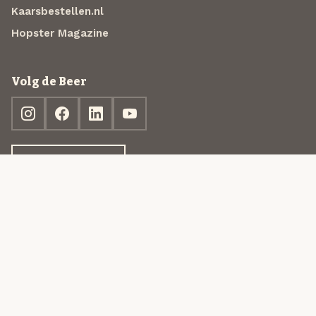
Kaarsbestellen.nl
Hopster Magazine
Volg de Beer
Ontdek jouw box
© 2013-2026 Beer in a Box BV