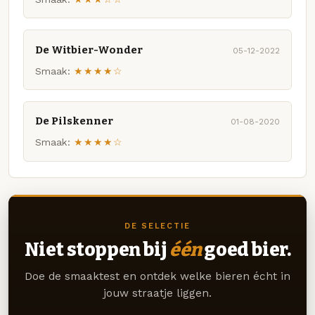
De Witbier-Wonder
05-12-2022
Smaak:
★★★★☆
De Pilskenner
01-08-2020
Smaak:
★★★★☆
DE SELECTIE
Niet stoppen bij
één
goed bier.
Doe de smaaktest en ontdek welke bieren écht in
jouw straatje liggen.