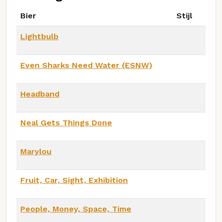
Bier
Stijl
Lightbulb
Even Sharks Need Water (ESNW)
Headband
Neal Gets Things Done
Marylou
Fruit, Car, Sight, Exhibition
People, Money, Space, Time