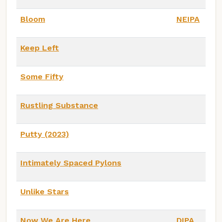
Bloom
NEIPA
Keep Left
Some Fifty
Rustling Substance
Putty (2023)
Intimately Spaced Pylons
Unlike Stars
Now We Are Here
DIPA