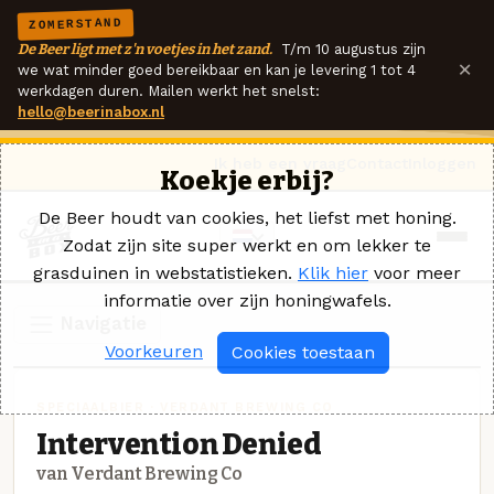
ZOMERSTAND
De Beer ligt met z'n voetjes in het zand.
T/m 10 augustus zijn
×
we wat minder goed bereikbaar en kan je levering 1 tot 4
werkdagen duren. Mailen werkt het snelst:
hello@beerinabox.nl
Ik heb een vraag
Contact
Inloggen
Koekje erbij?
De Beer houdt van cookies, het liefst met honing.
Zodat zijn site super werkt en om lekker te
grasduinen in webstatistieken.
Klik hier
voor meer
informatie over zijn honingwafels.
Navigatie
Voorkeuren
Cookies toestaan
SPECIAALBIER · VERDANT BREWING CO
Intervention Denied
van Verdant Brewing Co