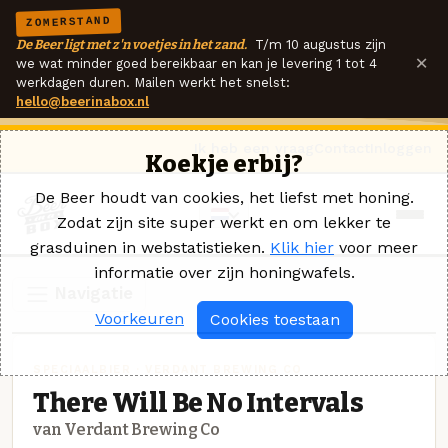
ZOMERSTAND
De Beer ligt met z'n voetjes in het zand.
T/m 10 augustus zijn
×
we wat minder goed bereikbaar en kan je levering 1 tot 4
werkdagen duren. Mailen werkt het snelst:
hello@beerinabox.nl
Ik heb een vraag
Contact
Inloggen
Koekje erbij?
De Beer houdt van cookies, het liefst met honing.
Zodat zijn site super werkt en om lekker te
grasduinen in webstatistieken.
Klik hier
voor meer
informatie over zijn honingwafels.
Navigatie
Voorkeuren
Cookies toestaan
SPECIAALBIER · VERDANT BREWING CO
There Will Be No Intervals
van Verdant Brewing Co