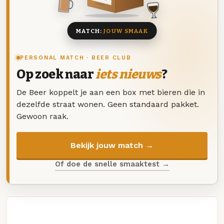
8 BIEREN
MATCH:
JOUW SMAAK
PERSONAL MATCH · BEER CLUB
Op zoek naar
iets nieuws
?
De Beer koppelt je aan een box met bieren die in
dezelfde straat wonen. Geen standaard pakket.
Gewoon raak.
Bekijk jouw match →
Of doe de snelle smaaktest →