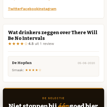
Twitter
Facebook
Instagram
Wat drinkers zeggen over There Will
Be No Intervals
★★★★☆
4.5
uit 1 review
De Hopfan
05-06-2020
Smaak:
★★★★☆
DE SELECTIE
Niet stoppen bij
één
goed bier.