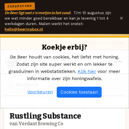
ZOMERSTAND
De Beer ligt met z'n voetjes in het zand.
T/m 10 augustus zijn
×
we wat minder goed bereikbaar en kan je levering 1 tot 4
werkdagen duren. Mailen werkt het snelst:
hello@beerinabox.nl
Ik heb een vraag
Contact
Inloggen
Koekje erbij?
De Beer houdt van cookies, het liefst met honing.
Zodat zijn site super werkt en om lekker te
grasduinen in webstatistieken.
Klik hier
voor meer
informatie over zijn honingwafels.
Navigatie
Voorkeuren
Cookies toestaan
SPECIAALBIER · VERDANT BREWING CO
Rustling Substance
van Verdant Brewing Co