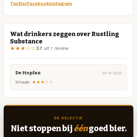
Twitter
Facebook
Instagram
Wat drinkers zeggen over Rustling
Substance
★★★☆☆
3.7
uit 1 review
De Hopfan
04-11-2023
Smaak:
★★★☆☆
DE SELECTIE
Niet stoppen bij
één
goed bier.