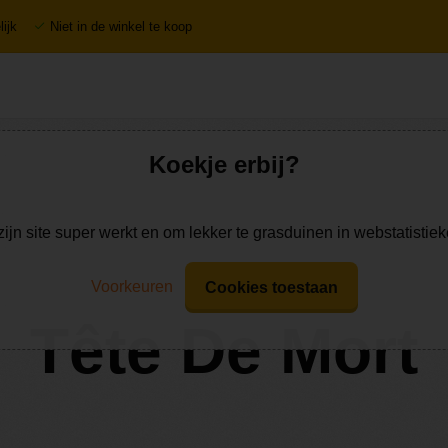
ijk
Niet in de winkel te koop
Koekje erbij?
zijn site super werkt en om lekker te grasduinen in webstatistie
Voorkeuren
Cookies toestaan
Tête De Mort