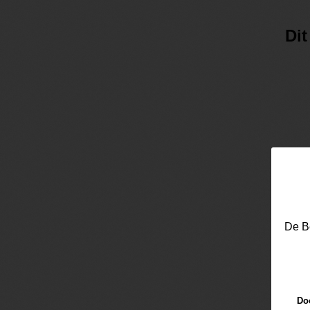
Di
De Be
Doo