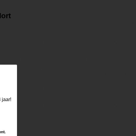
ort
 jaar!
ent.