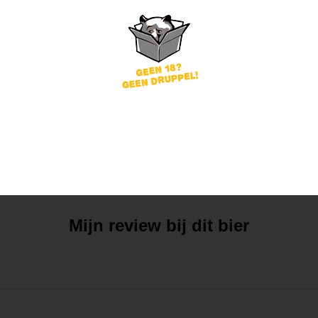
Mijn mening
Die van anderen
Mijn review bij dit bier