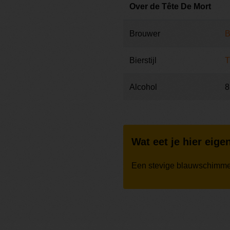
Over de Tête De Mort
Brouwer
B
Bierstijl
T
Alcohol
8
Wat eet je hier eigen
Een stevige blauwschimm