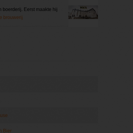
 boerderij. Eerst maakte hij
e brouwerij
ouse
h Bier