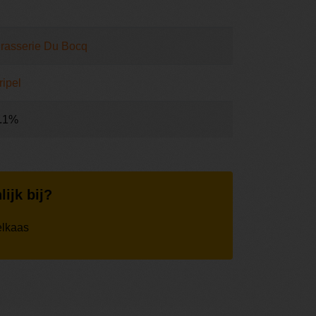
rasserie Du Bocq
ripel
.1%
lijk bij?
elkaas