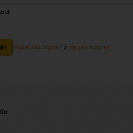
word
Wachtwoord vergeten?
of
nog geen account?
gin
ode