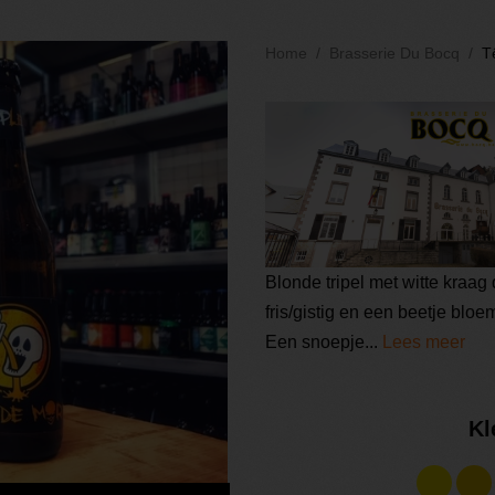
Home
Brasserie Du Bocq
T
Blonde tripel met witte kraag
fris/gistig en een beetje bloe
Een snoepje...
Lees meer
Kl