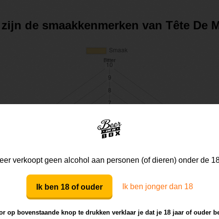
t zijn de smaakkenmerken van Tête De M
er verkoopt geen alcohol aan personen (of dieren) onder de 18
Ik ben jonger dan 18
Ik ben 18 of ouder
r op bovenstaande knop te drukken verklaar je dat je 18 jaar of ouder b