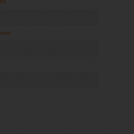
IPA
stout
d