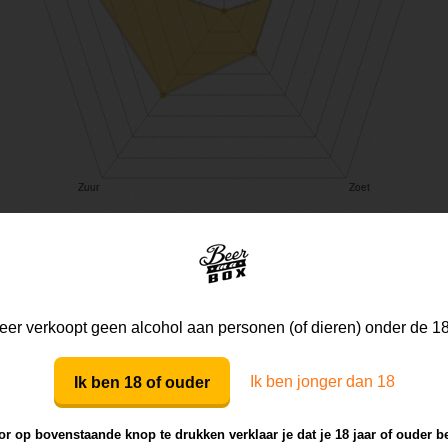
Mijn mening
Die van anderen
er verkoopt geen alcohol aan personen (of dieren) onder de 18
Ik ben jonger dan 18
Ik ben 18 of ouder
Mijn review bij dit bier
r op bovenstaande knop te drukken verklaar je dat je 18 jaar of ouder b