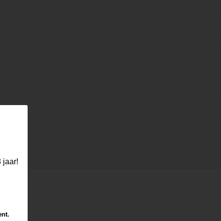
 jaar!
ent.