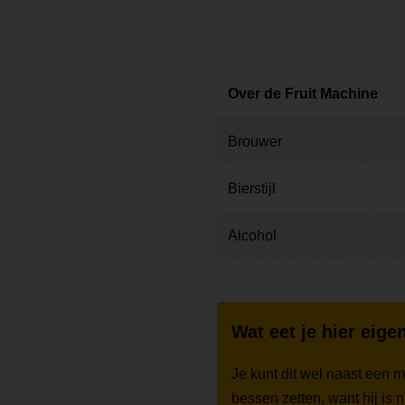
Over de Fruit Machine
Brouwer
Bierstijl
Alcohol
Wat eet je hier eigen
Je kunt dit wel naast een 
bessen zetten, want hij is 