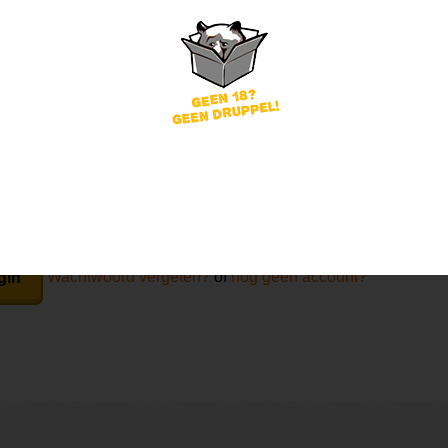
word
Wachtwoord vergeten?
of
nog geen account?
gin