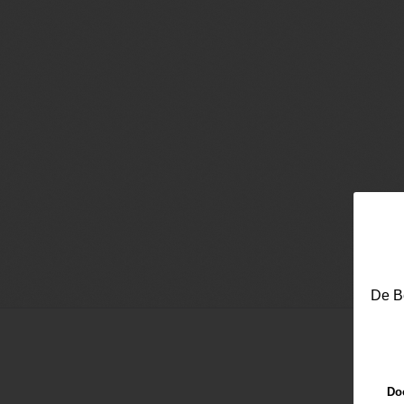
De Be
Doo