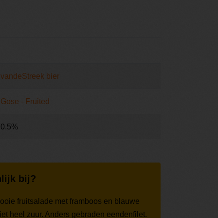
vandeStreek bier
Gose - Fruited
0.5%
lijk bij?
mooie fruitsalade met framboos en blauwe
niet heel zuur. Anders gebraden eendenfilet.