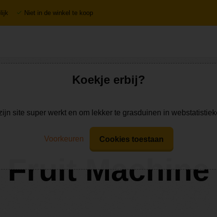
ijk
Niet in de winkel te koop
Koekje erbij?
zijn site super werkt en om lekker te grasduinen in webstatistie
Voorkeuren
Cookies toestaan
Fruit Machine