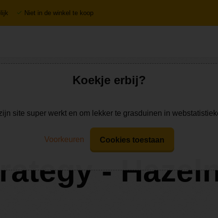
ijk
Niet in de winkel te koop
Koekje erbij?
zijn site super werkt en om lekker te grasduinen in webstatistie
Voorkeuren
Cookies toestaan
rategy - Hazel