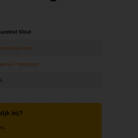
Hazelnut Stout
andeStreek bier
perial Pastrystout
%
lijk bij?
es.