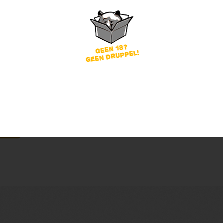
word
Wachtwoord vergeten?
of
nog geen account?
gin