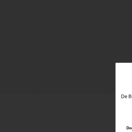
De Be
Doo