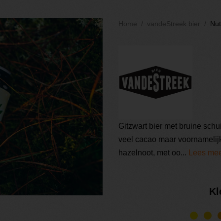
Home
vandeStreek bier
Nut
Gitzwart bier met bruine schu
veel cacao maar voornamelijk
hazelnoot, met oo...
Lees me
Kl