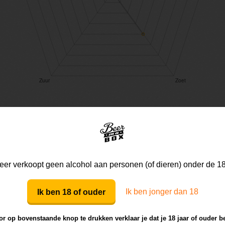
Mijn mening
Die van anderen
er verkoopt geen alcohol aan personen (of dieren) onder de 18
Ik ben jonger dan 18
Ik ben 18 of ouder
Mijn review bij dit bier
r op bovenstaande knop te drukken verklaar je dat je 18 jaar of ouder b