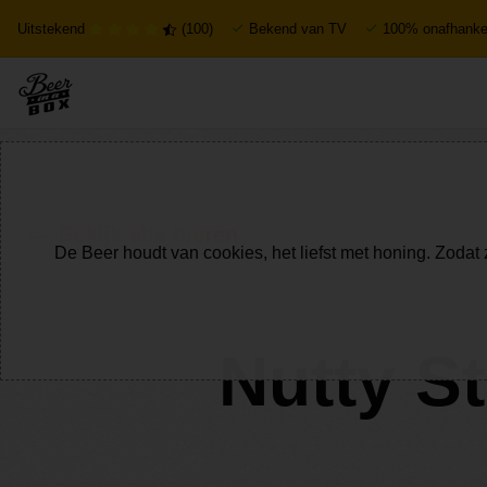
Uitstekend
(100)
Bekend van TV
100% onafhankel
Bekijk alle bieren
De Beer houdt van cookies, het liefst met honing. Zodat 
Nutty St