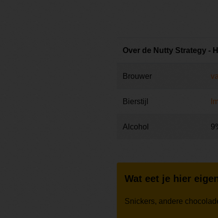
Over de Nutty Strategy - 
Brouwer
v
Bierstijl
Im
Alcohol
9
Wat eet je hier eigen
Snickers, andere chocolad