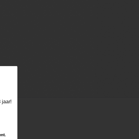
 jaar!
ent.