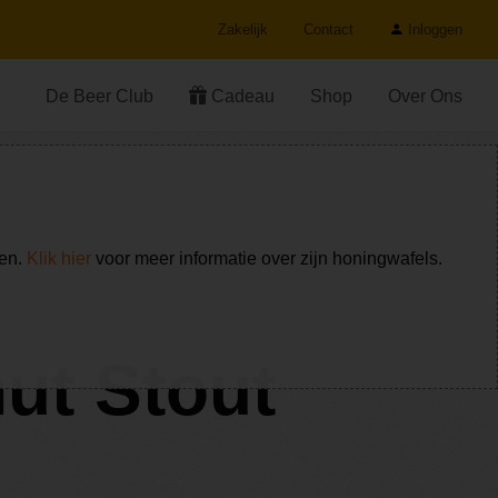
Zakelijk
Contact
Inloggen
De Beer Club
Cadeau
Shop
Over Ons
ken.
Klik hier
voor meer informatie over zijn honingwafels.
nut Stout