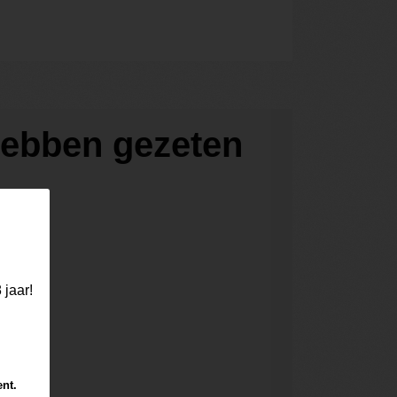
 hebben gezeten
 jaar!
ent.