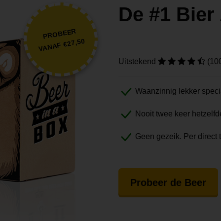
De #1 Bie
PROBEER
VANAF €27,50
Uitstekend
(10
Waanzinnig lekker speci
Nooit twee keer hetzelfd
Geen gezeik. Per direct 
Probeer de Beer