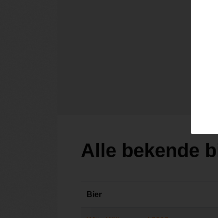
Alle bekende b
Bier