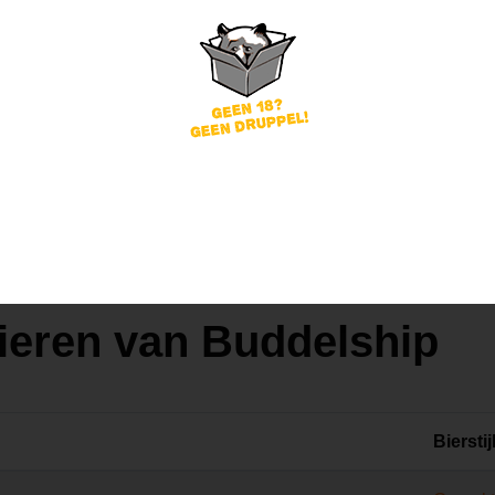
Kohlentrimmer
Buddelship
Schwarzbier
5.3
ieren van Buddelship
Bierstij