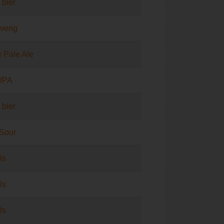
 bier
verig
 Pale Ale
DIPA
 bier
 Sour
ls
ls
ls