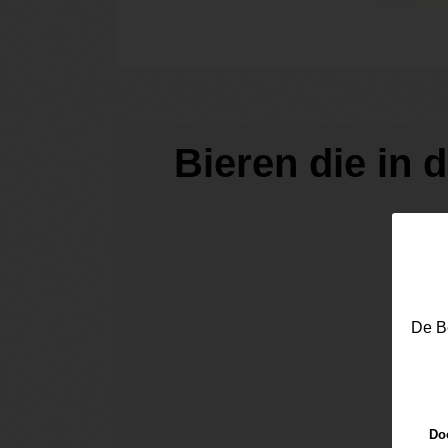
Bieren die in 
De Be
Doo