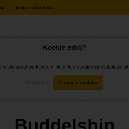
ijk
Niet in de winkel te koop
Koekje erbij?
zijn site super werkt en om lekker te grasduinen in webstatistie
Voorkeuren
Cookies toestaan
Buddelship