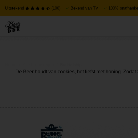
Uitstekend
(100)
Bekend van TV
100% onafhankel
Home
Alle brouwerijen
Buddelship
De Beer houdt van cookies, het liefst met honing. Zodat 