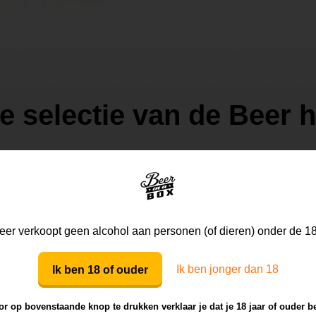
de selectie van de Beer
er verkoopt geen alcohol aan personen (of dieren) onder de 18
Ik ben jonger dan 18
Ik ben 18 of ouder
r op bovenstaande knop te drukken verklaar je dat je 18 jaar of ouder b