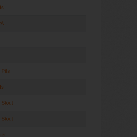
ls
PA
 Pils
ls
 Stout
 Stout
ier