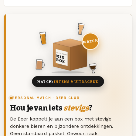
MATCH
DEZE MAAND
MIX
BOX
8 BIEREN
MATCH:
INTENS & UITDAGEND
PERSONAL MATCH · BEER CLUB
Hou je van iets
stevigs
?
De Beer koppelt je aan een box met stevige
donkere bieren en bijzondere ontdekkingen.
Geen standaard pakket. Gewoon raak.