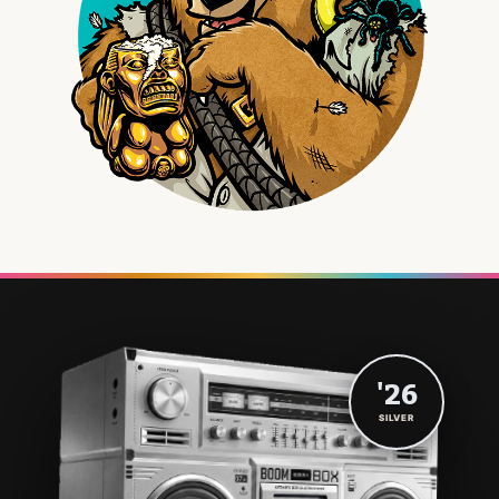
'26
SILVER