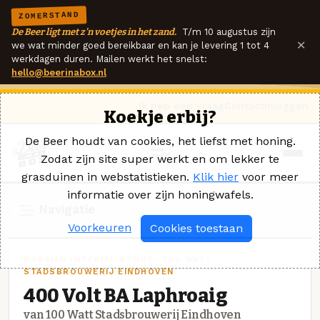
ZOMERSTAND
De Beer ligt met z'n voetjes in het zand.
T/m 10 augustus zijn
×
we wat minder goed bereikbaar en kan je levering 1 tot 4
werkdagen duren. Mailen werkt het snelst:
hello@beerinabox.nl
Ik heb een vraag
Contact
Inloggen
Koekje erbij?
De Beer houdt van cookies, het liefst met honing.
Zodat zijn site super werkt en om lekker te
grasduinen in webstatistieken.
Klik hier
voor meer
informatie over zijn honingwafels.
Navigatie
Voorkeuren
Cookies toestaan
RUSSIAN IMPERIAL STOUT · 100 WATT
STADSBROUWERIJ EINDHOVEN
400 Volt BA Laphroaig
van 100 Watt Stadsbrouwerij Eindhoven