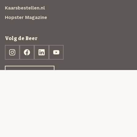
Kaarsbestellen.nl
Hopster Magazine
Volg de Beer
Ontdek jouw box
© 2013-2026 Beer in a Box BV