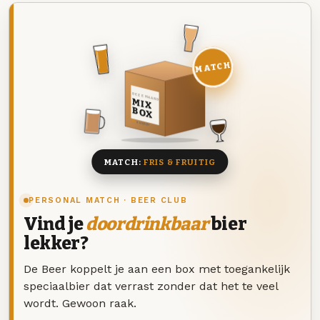
MATCH
DEZE MAAND
MIX
BOX
8 BIEREN
MATCH:
FRIS & FRUITIG
PERSONAL MATCH · BEER CLUB
Vind je
doordrinkbaar
bier
lekker?
De Beer koppelt je aan een box met toegankelijk
speciaalbier dat verrast zonder dat het te veel
wordt. Gewoon raak.