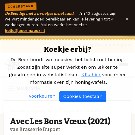
ZOMERSTAND
De Beer ligt met z'n voetjes in het zand.
T/m 10 augustus zijn
×
we wat minder goed bereikbaar en kan je levering 1 tot 4
werkdagen duren. Mailen werkt het snelst:
hello@beerinabox.nl
Ik heb een vraag
Contact
Inloggen
Koekje erbij?
De Beer houdt van cookies, het liefst met honing.
Zodat zijn site super werkt en om lekker te
grasduinen in webstatistieken.
Klik hier
voor meer
informatie over zijn honingwafels.
Navigatie
Voorkeuren
Cookies toestaan
SAISON - FARMHOUSE · BRASSERIE DUPONT
Avec Les Bons Vœux (2021)
van Brasserie Dupont