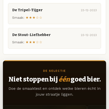
De Tripel-Tijger
23-12-2023
Smaak:
★★★☆☆
De Stout-Liefhebber
23-12-2023
Smaak:
★★★☆☆
DE SELECTIE
Niet stoppen bij
één
goed bier.
Doe de smaaktest en ontdek welke bieren écht in
jouw straatje liggen.