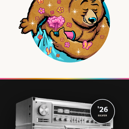
'26
SILVER