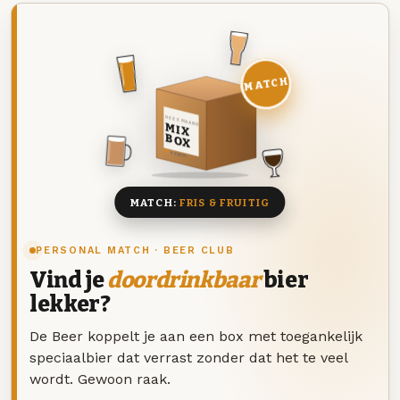
MATCH
DEZE MAAND
MIX
BOX
8 BIEREN
MATCH:
FRIS & FRUITIG
PERSONAL MATCH · BEER CLUB
Vind je
doordrinkbaar
bier
lekker?
De Beer koppelt je aan een box met toegankelijk
speciaalbier dat verrast zonder dat het te veel
wordt. Gewoon raak.