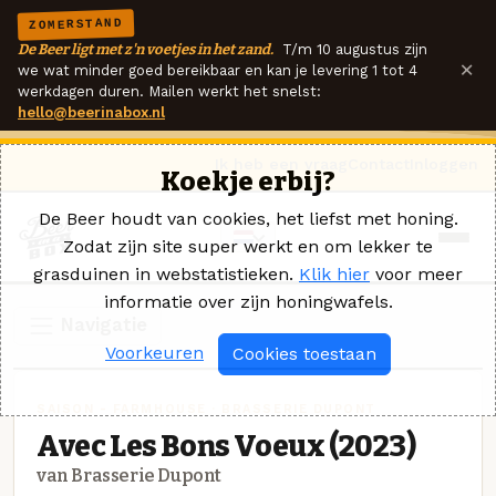
ZOMERSTAND
De Beer ligt met z'n voetjes in het zand.
T/m 10 augustus zijn
×
we wat minder goed bereikbaar en kan je levering 1 tot 4
werkdagen duren. Mailen werkt het snelst:
hello@beerinabox.nl
Ik heb een vraag
Contact
Inloggen
Koekje erbij?
De Beer houdt van cookies, het liefst met honing.
Zodat zijn site super werkt en om lekker te
grasduinen in webstatistieken.
Klik hier
voor meer
informatie over zijn honingwafels.
Navigatie
Voorkeuren
Cookies toestaan
SAISON - FARMHOUSE · BRASSERIE DUPONT
Avec Les Bons Voeux (2023)
van Brasserie Dupont