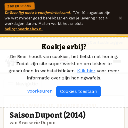
ZOMERSTAND
De Beer ligt met z'n voetjes in het zand.
T/m 10 augustus zijn
×
we wat minder goed bereikbaar en kan je levering 1 tot 4
werkdagen duren. Mailen werkt het snelst:
hello@beerinabox.nl
Ik heb een vraag
Contact
Inloggen
Koekje erbij?
De Beer houdt van cookies, het liefst met honing.
Zodat zijn site super werkt en om lekker te
grasduinen in webstatistieken.
Klik hier
voor meer
informatie over zijn honingwafels.
Navigatie
Voorkeuren
Cookies toestaan
SAISON - FARMHOUSE · BRASSERIE DUPONT
Saison Dupont (2014)
van Brasserie Dupont