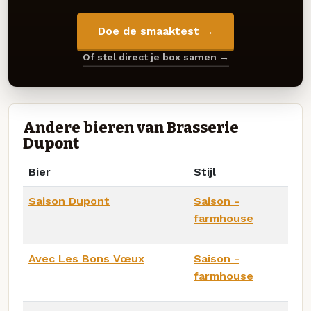
Doe de smaaktest →
Of stel direct je box samen →
Andere bieren van Brasserie
Dupont
Bier
Stijl
Saison Dupont
Saison -
farmhouse
Avec Les Bons Vœux
Saison -
farmhouse