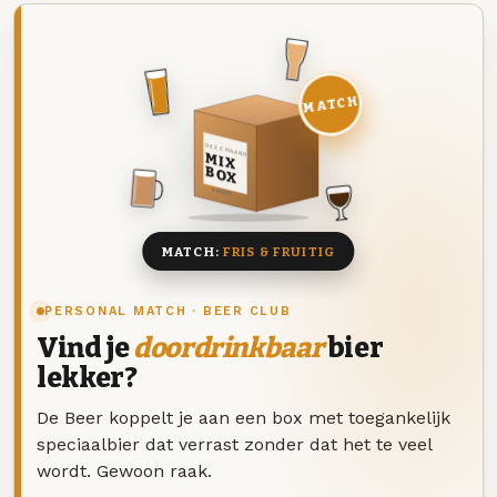
MATCH
DEZE MAAND
MIX
BOX
8 BIEREN
MATCH:
FRIS & FRUITIG
PERSONAL MATCH · BEER CLUB
Vind je
doordrinkbaar
bier
lekker?
De Beer koppelt je aan een box met toegankelijk
speciaalbier dat verrast zonder dat het te veel
wordt. Gewoon raak.