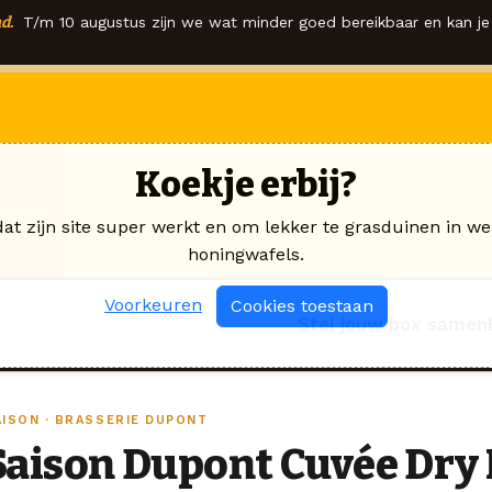
d.
T/m 10 augustus zijn we wat minder goed bereikbaar en kan je 
Koekje erbij?
dat zijn site super werkt en om lekker te grasduinen in we
honingwafels.
Voorkeuren
Cookies toestaan
Stel jouw box samen
AISON · BRASSERIE DUPONT
Saison Dupont Cuvée Dry 