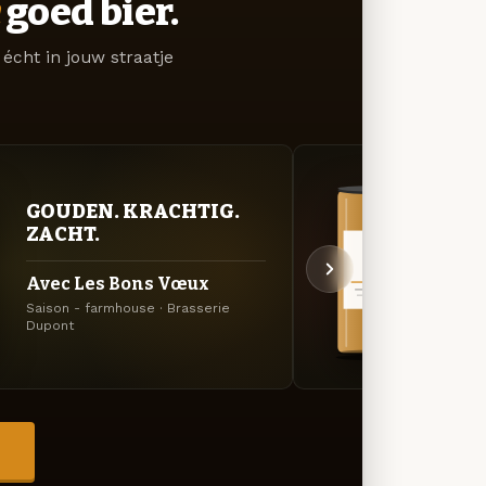
goed bier.
écht in jouw straatje
GOUDEN. KRACHTIG.
VER
ZACHT.
UIT
Avec Les Bons Vœux
Moin
Saison - farmhouse · Brasserie
Lichtg
Dupont
Brasse
→