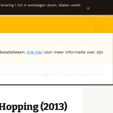
levering 1 tot 4 werkdagen duren. Mailen werkt
×
Ik heb een vraag
Contact
Inloggen
bstatistieken.
Klik hier
voor meer informatie over zijn
Bier adventskalender
Geef cadeau
Shop
Over Ons
Hopping (2013)