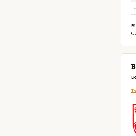
Bi
C
B
Be
Tw