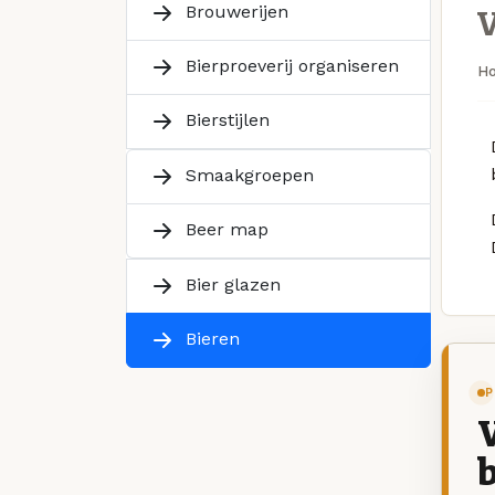
Brouwerijen
Bierproeverij organiseren
H
Bierstijlen
Smaakgroepen
Beer map
Bier glazen
Bieren
P
V
b