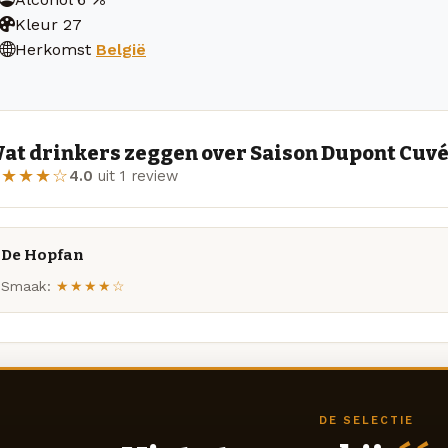
Kleur
27
Herkomst
België
at drinkers zeggen over Saison Dupont Cuvé
★★★★☆
4.0
uit 1 review
De Hopfan
Smaak:
★★★★☆
DE SELECTIE