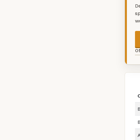
De
sp
w
O
B