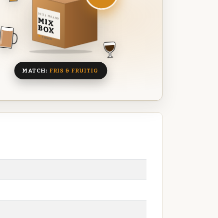
DEZE MAAND
MIX
BOX
8 BIEREN
MATCH:
FRIS & FRUITIG