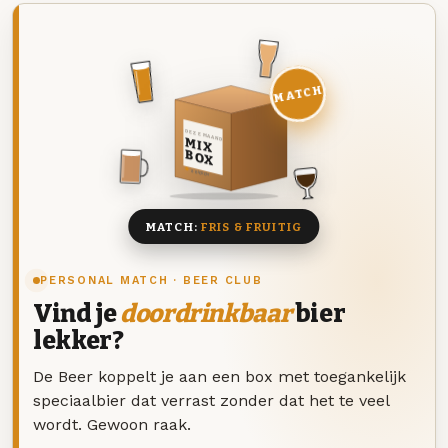
MATCH
DEZE MAAND
MIX
BOX
8 BIEREN
MATCH:
FRIS & FRUITIG
PERSONAL MATCH · BEER CLUB
Vind je
doordrinkbaar
bier
lekker?
De Beer koppelt je aan een box met toegankelijk
speciaalbier dat verrast zonder dat het te veel
wordt. Gewoon raak.