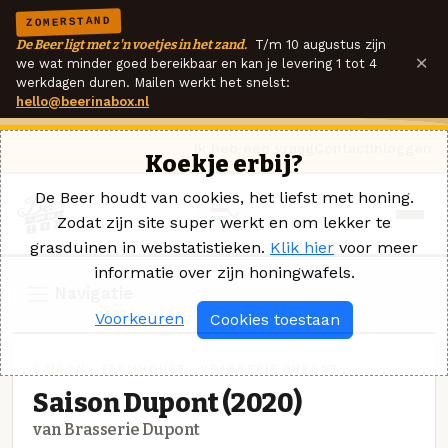
ZOMERSTAND
De Beer ligt met z'n voetjes in het zand.
T/m 10 augustus zijn
×
we wat minder goed bereikbaar en kan je levering 1 tot 4
werkdagen duren. Mailen werkt het snelst:
hello@beerinabox.nl
Ik heb een vraag
Contact
Inloggen
Koekje erbij?
De Beer houdt van cookies, het liefst met honing.
Zodat zijn site super werkt en om lekker te
grasduinen in webstatistieken.
Klik hier
voor meer
informatie over zijn honingwafels.
Navigatie
Voorkeuren
Cookies toestaan
SAISON - FARMHOUSE · BRASSERIE DUPONT
Saison Dupont (2020)
van Brasserie Dupont