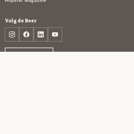
Hopster Magazine
Volg de Beer
Ontdek jouw box
© 2013-2026 Beer in a Box BV