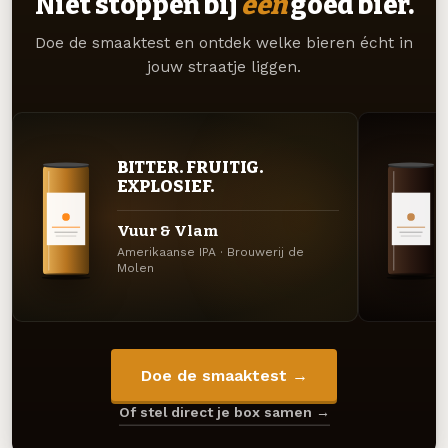
Niet stoppen bij
één
goed bier.
Doe de smaaktest en ontdek welke bieren écht in
jouw straatje liggen.
BITTER. FRUITIG.
EXPLOSIEF.
Vuur & Vlam
Amerikaanse IPA · Brouwerij de
Molen
Doe de smaaktest →
Of stel direct je box samen →