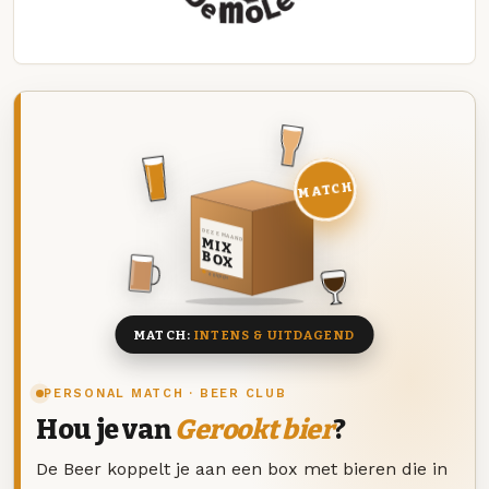
MATCH
DEZE MAAND
MIX
BOX
8 BIEREN
MATCH:
INTENS & UITDAGEND
PERSONAL MATCH · BEER CLUB
Hou je van
Gerookt bier
?
De Beer koppelt je aan een box met bieren die in