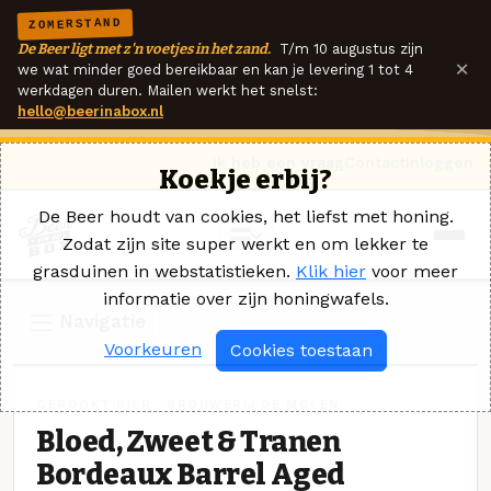
ZOMERSTAND
De Beer ligt met z'n voetjes in het zand.
T/m 10 augustus zijn
×
we wat minder goed bereikbaar en kan je levering 1 tot 4
werkdagen duren. Mailen werkt het snelst:
hello@beerinabox.nl
Ik heb een vraag
Contact
Inloggen
Koekje erbij?
De Beer houdt van cookies, het liefst met honing.
Zodat zijn site super werkt en om lekker te
grasduinen in webstatistieken.
Klik hier
voor meer
informatie over zijn honingwafels.
Navigatie
Voorkeuren
Cookies toestaan
GEROOKT BIER · BROUWERIJ DE MOLEN
Bloed, Zweet & Tranen
Bordeaux Barrel Aged