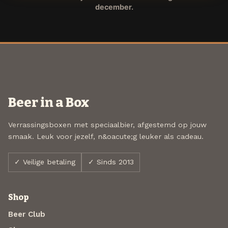
december.
Beer in a Box
Verrassingsboxen met speciaalbier, afgestemd op jouw
smaak. Leuk voor jezelf, n&oacute;g leuker als cadeau.
✓ Veilige betaling
✓ Sinds 2013
Shop
Beer Club