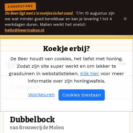
ZOMERSTAND
De Beer ligt met z'n voetjes in het zand.
T/m 10 augustus zijn
×
we wat minder goed bereikbaar en kan je levering 1 tot 4
werkdagen duren. Mailen werkt het snelst:
hello@beerinabox.nl
Ik heb een vraag
Contact
Inloggen
Koekje erbij?
De Beer houdt van cookies, het liefst met honing.
Zodat zijn site super werkt en om lekker te
grasduinen in webstatistieken.
Klik hier
voor meer
informatie over zijn honingwafels.
Navigatie
Voorkeuren
Cookies toestaan
DUBBELBOCK · BROUWERIJ DE MOLEN
Dubbelbock
van Brouwerij de Molen