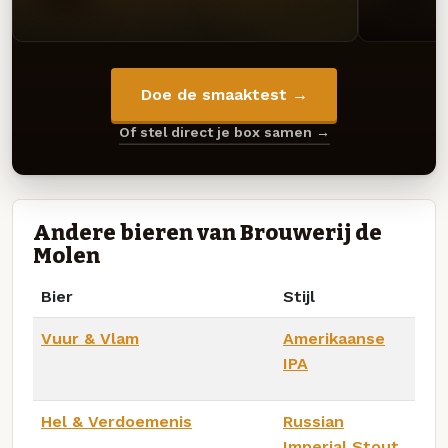
Doe de smaaktest →
Of stel direct je box samen →
Andere bieren van Brouwerij de
Molen
Bier
Stijl
Vuur & Vlam
Amerikaanse
IPA
Hel & Verdoemenis
Russian
Imperial Stout