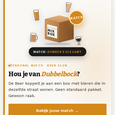
MATCH
DEZE MAAND
MIX
BOX
8 BIEREN
MATCH:
DONKER & ELEGANT
PERSONAL MATCH · BEER CLUB
Hou je van
Dubbelbock
?
De Beer koppelt je aan een box met bieren die in
dezelfde straat wonen. Geen standaard pakket.
Gewoon raak.
Bekijk jouw match →