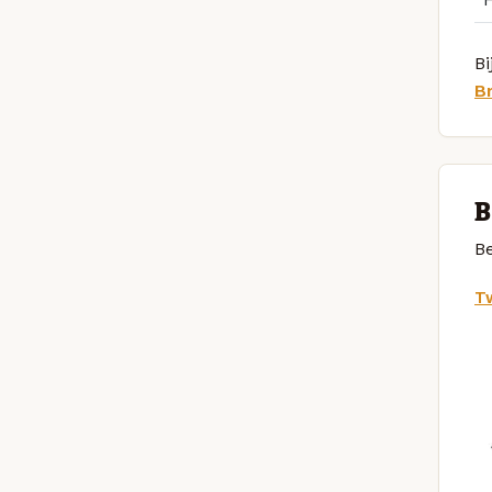
Bi
B
B
Be
Tw