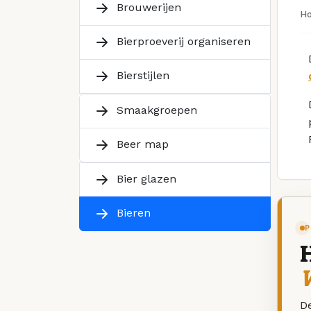
Brouwerijen
H
Bierproeverij organiseren
Bierstijlen
Smaakgroepen
Beer map
Bier glazen
Bieren
P
W
De