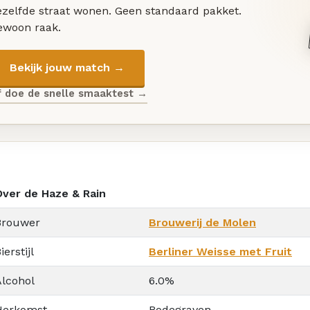
ezelfde straat wonen. Geen standaard pakket.
ewoon raak.
Bekijk jouw match →
f doe de snelle smaaktest →
Over de Haze & Rain
Brouwer
Brouwerij de Molen
ierstijl
Berliner Weisse met Fruit
Alcohol
6.0%
Herkomst
Bodegraven