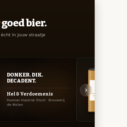
goed bier.
écht in jouw straatje
DONKER. DIK.
VER
DECADENT.
UIT
Hel & Verdoemenis
Op &
Russian Imperial Stout · Brouwerij
APA · 
de Molen