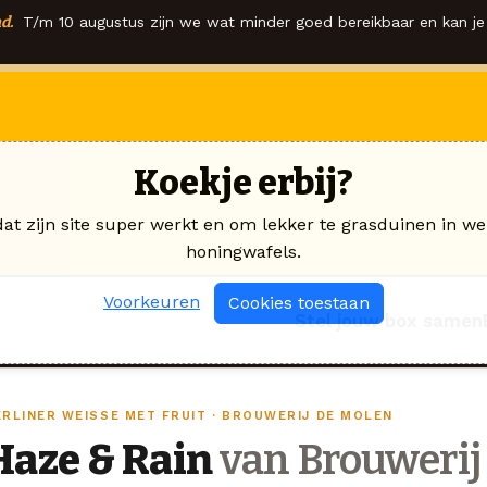
d.
T/m 10 augustus zijn we wat minder goed bereikbaar en kan je 
Koekje erbij?
dat zijn site super werkt en om lekker te grasduinen in we
honingwafels.
Voorkeuren
Cookies toestaan
Stel jouw box samen
ERLINER WEISSE MET FRUIT · BROUWERIJ DE MOLEN
Haze & Rain
van Brouwerij