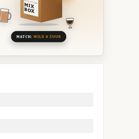
DEZE MAAND
MIX
BOX
8 BIEREN
MATCH:
WILD & ZUUR