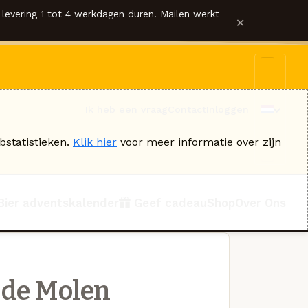
levering 1 tot 4 werkdagen duren. Mailen werkt
×
Ik heb een vraag
Contact
Inloggen
bstatistieken.
Klik hier
voor meer informatie over zijn
Bier adventskalender
Geef cadeau
Shop
Over Ons
 de Molen