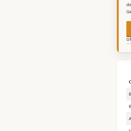
d
G
O
B