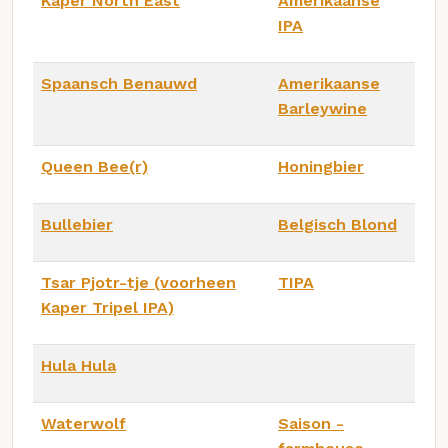
Kaper North East
Amerikaanse
IPA
Spaansch Benauwd
Amerikaanse
Barleywine
Queen Bee(r)
Honingbier
Bullebier
Belgisch Blond
Tsar Pjotr-tje (voorheen
TIPA
Kaper Tripel IPA)
Hula Hula
Waterwolf
Saison -