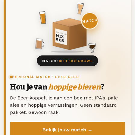
MATCH
DEZE MAAND
MIX
BOX
8 BIEREN
MATCH:
BITTER & GROWL
PERSONAL MATCH · BEER CLUB
Hou je van
hoppige bieren
?
De Beer koppelt je aan een box met IPA's, pale
ales en hoppige verrassingen. Geen standaard
pakket. Gewoon raak.
Bekijk jouw match →