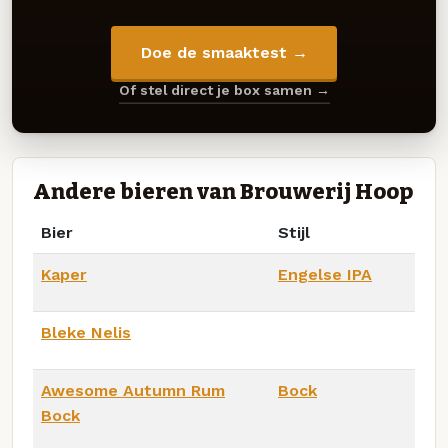
Doe de smaaktest →
Of stel direct je box samen →
Andere bieren van Brouwerij Hoop
Bier
Stijl
Kaper
Engelse IPA
Bleke Nelis
Awesome Autumn Rum
Bock
Bock