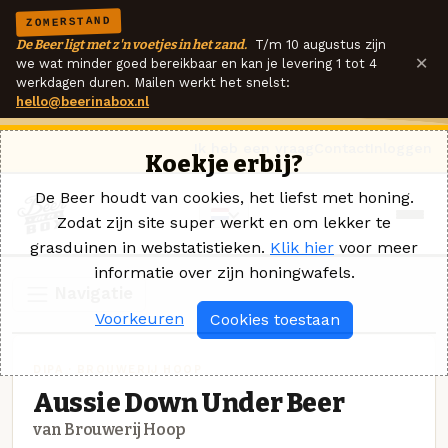
ZOMERSTAND
De Beer ligt met z'n voetjes in het zand.
T/m 10 augustus zijn
×
we wat minder goed bereikbaar en kan je levering 1 tot 4
werkdagen duren. Mailen werkt het snelst:
hello@beerinabox.nl
Ik heb een vraag
Contact
Inloggen
Koekje erbij?
De Beer houdt van cookies, het liefst met honing.
Zodat zijn site super werkt en om lekker te
grasduinen in webstatistieken.
Klik hier
voor meer
informatie over zijn honingwafels.
Navigatie
Voorkeuren
Cookies toestaan
DIPA · BROUWERIJ HOOP
Aussie Down Under Beer
van Brouwerij Hoop