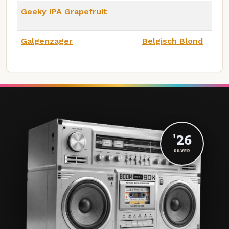
Geeky IPA Grapefruit
Galgenzager
Belgisch Blond
'26
SILVER