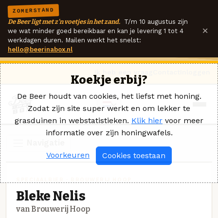
ZOMERSTAND
De Beer ligt met z'n voetjes in het zand.
T/m 10 augustus zijn
×
we wat minder goed bereikbaar en kan je levering 1 tot 4
werkdagen duren. Mailen werkt het snelst:
hello@beerinabox.nl
Ik heb een vraag
Contact
Inloggen
Koekje erbij?
De Beer houdt van cookies, het liefst met honing.
Zodat zijn site super werkt en om lekker te
grasduinen in webstatistieken.
Klik hier
voor meer
informatie over zijn honingwafels.
Navigatie
Voorkeuren
Cookies toestaan
SPECIAALBIER · BROUWERIJ HOOP
Bleke Nelis
van Brouwerij Hoop