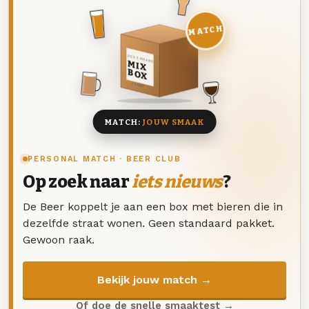
MATCH
DEZE MAAND
MIX
BOX
8 BIEREN
MATCH:
JOUW SMAAK
PERSONAL MATCH · BEER CLUB
Op zoek naar
iets nieuws
?
De Beer koppelt je aan een box met bieren die in
dezelfde straat wonen. Geen standaard pakket.
Gewoon raak.
Bekijk jouw match →
Of doe de snelle smaaktest →