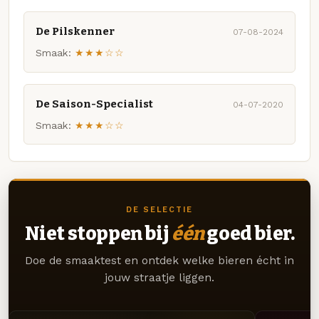
De Pilskenner
07-08-2024
Smaak:
★★★☆☆
De Saison-Specialist
04-07-2020
Smaak:
★★★☆☆
DE SELECTIE
Niet stoppen bij
één
goed bier.
Doe de smaaktest en ontdek welke bieren écht in
jouw straatje liggen.