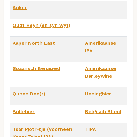
Anker
Oudt Heyn (en syn wyf)
Kaper North East
Amerikaanse
IPA
Spaansch Benauwd
Amerikaanse
Barleywine
Queen Bee(r)
Honingbier
Bullebier
Belgisch Blond
Tsar Pjotr-tje (voorheen
TIPA
Kaper Tripel IPA)