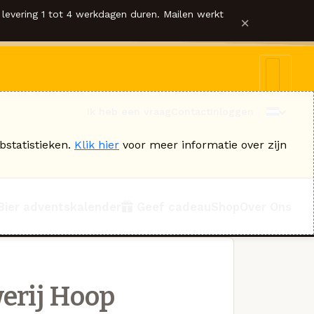
levering 1 tot 4 werkdagen duren. Mailen werkt
×
Ik heb een vraag
Contact
Inloggen
bstatistieken.
Klik hier
voor meer informatie over zijn
Bier adventskalender
Geef cadeau
Shop
Over Ons
erij Hoop