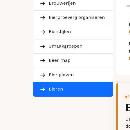
Brouwerijen
H
Bierproeverij organiseren
Bierstijlen
Smaakgroepen
Beer map
Bier glazen
Bieren
P
H
De
d