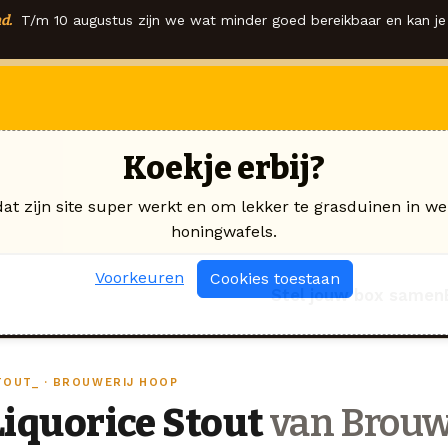
d.
T/m 10 augustus zijn we wat minder goed bereikbaar en kan je 
Koekje erbij?
dat zijn site super werkt en om lekker te grasduinen in we
honingwafels.
Voorkeuren
Cookies toestaan
Stel jouw box samen
TOUT_ · BROUWERIJ HOOP
Liquorice Stout
van Brouw