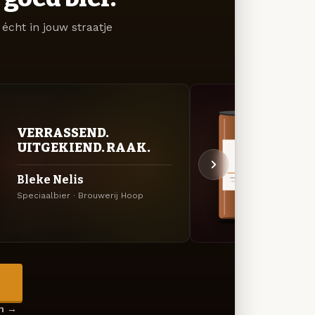
écht in jouw straatje
KRU
VERRASSEND.
SEI
UITGEKIEND. RAAK.
Awe
Bleke Nelis
Bock
Speciaalbier · Brouwerij Hoop
Bock ·
→
en →