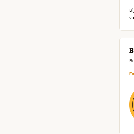
Bi
v
B
Be
F