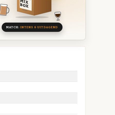
MIX
BOX
8 BIEREN
MATCH:
INTENS & UITDAGEND