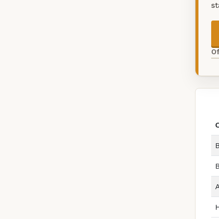
s
O
B