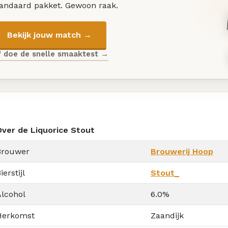
tandaard pakket. Gewoon raak.
Bekijk jouw match →
f doe de snelle smaaktest →
Over de Liquorice Stout
Brouwer
Brouwerij Hoop
ierstijl
Stout_
Alcohol
6.0%
Herkomst
Zaandijk