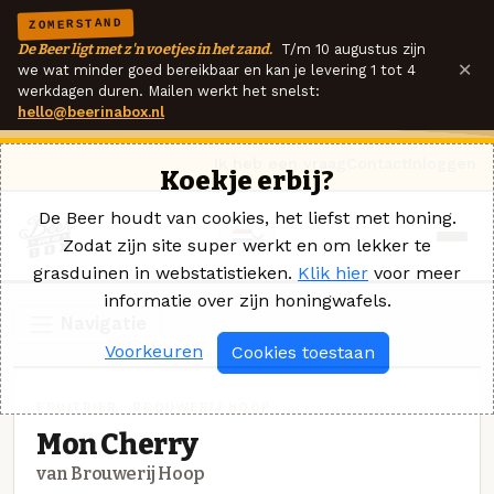
ZOMERSTAND
De Beer ligt met z'n voetjes in het zand.
T/m 10 augustus zijn
×
we wat minder goed bereikbaar en kan je levering 1 tot 4
werkdagen duren. Mailen werkt het snelst:
hello@beerinabox.nl
Ik heb een vraag
Contact
Inloggen
Koekje erbij?
De Beer houdt van cookies, het liefst met honing.
Zodat zijn site super werkt en om lekker te
grasduinen in webstatistieken.
Klik hier
voor meer
informatie over zijn honingwafels.
Navigatie
Voorkeuren
Cookies toestaan
FRUITBIER · BROUWERIJ HOOP
Mon Cherry
van Brouwerij Hoop