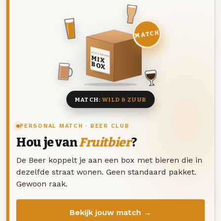
MATCH
DEZE MAAND
MIX
BOX
8 BIEREN
MATCH:
WILD & ZUUR
PERSONAL MATCH · BEER CLUB
Hou je van
Fruitbier
?
De Beer koppelt je aan een box met bieren die in
dezelfde straat wonen. Geen standaard pakket.
Gewoon raak.
Bekijk jouw match →