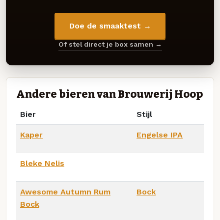
Doe de smaaktest →
Of stel direct je box samen →
Andere bieren van Brouwerij Hoop
Bier
Stijl
Kaper
Engelse IPA
Bleke Nelis
Awesome Autumn Rum
Bock
Bock