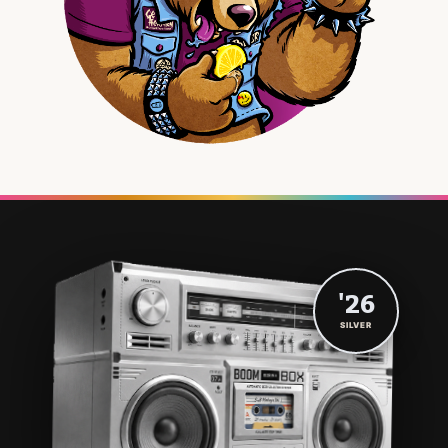
'26
SILVER