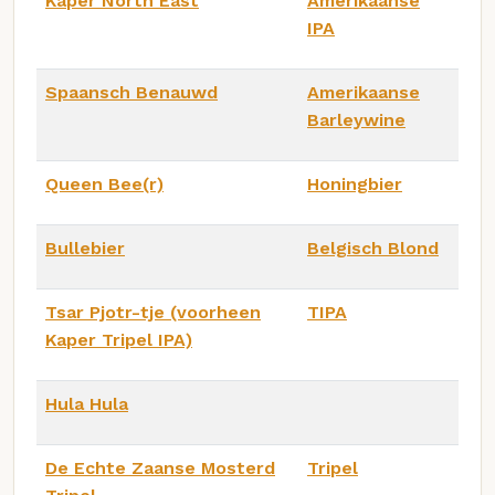
Kaper North East
Amerikaanse
IPA
Spaansch Benauwd
Amerikaanse
Barleywine
Queen Bee(r)
Honingbier
Bullebier
Belgisch Blond
Tsar Pjotr-tje (voorheen
TIPA
Kaper Tripel IPA)
Hula Hula
De Echte Zaanse Mosterd
Tripel