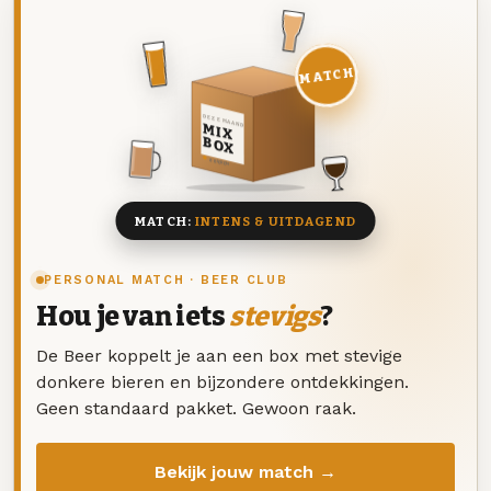
MATCH
DEZE MAAND
MIX
BOX
8 BIEREN
MATCH:
INTENS & UITDAGEND
PERSONAL MATCH · BEER CLUB
Hou je van iets
stevigs
?
De Beer koppelt je aan een box met stevige
donkere bieren en bijzondere ontdekkingen.
Geen standaard pakket. Gewoon raak.
Bekijk jouw match →