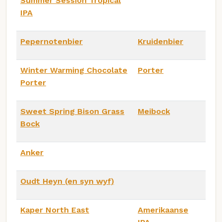
Summer Session Tropical
IPA
Pepernotenbier
Kruidenbier
Winter Warming Chocolate
Porter
Porter
Sweet Spring Bison Grass
Meibock
Bock
Anker
Oudt Heyn (en syn wyf)
Kaper North East
Amerikaanse