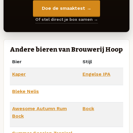
Doe de smaaktest →
Of stel direct je box samen →
Andere bieren van Brouwerij Hoop
Bier
Stijl
Kaper
Engelse IPA
Bleke Nelis
Awesome Autumn Rum
Bock
Bock