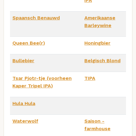
IPA
Spaansch Benauwd
Amerikaanse
Barleywine
Queen Bee(r)
Honingbier
Bullebier
Belgisch Blond
Tsar Pjotr-tje (voorheen
TIPA
Kaper Tripel IPA)
Hula Hula
Waterwolf
Saison -
farmhouse