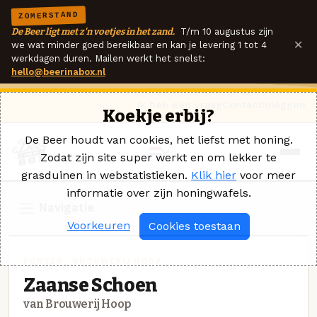
ZOMERSTAND
De Beer ligt met z'n voetjes in het zand.
T/m 10 augustus zijn
×
we wat minder goed bereikbaar en kan je levering 1 tot 4
werkdagen duren. Mailen werkt het snelst:
hello@beerinabox.nl
Ik heb een vraag
Contact
Inloggen
Koekje erbij?
De Beer houdt van cookies, het liefst met honing.
Zodat zijn site super werkt en om lekker te
grasduinen in webstatistieken.
Klik hier
voor meer
informatie over zijn honingwafels.
Navigatie
Voorkeuren
Cookies toestaan
PORTER · BROUWERIJ HOOP
Zaanse Schoen
van Brouwerij Hoop